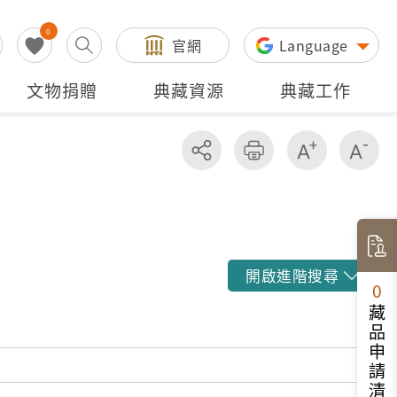
0
官網
Language
文物捐贈
典藏資源
典藏工作
分享
友善列印
增加字級
減
開啟進階搜尋
0
藏品申請清單