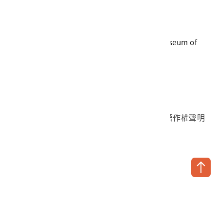
電話
06-3568889
傳真
06-3564981
地址
709025 臺南市安南區長和路一段250號
國立臺灣歷史博物館 著作權所有 © National Museum of
Taiwan History. All Rights reserved.
首頁於2023年12月更版
國立臺灣歷史博物館 Facebook 粉絲頁
國立臺灣歷史博物館 IG
國立臺灣歷史博物館 YouTube 頻道
問卷調查
個資保護
網路著作權聲明
隱私權宣告
網路安全政策