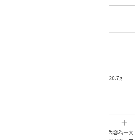
歷史分期
1926-1945（日本時代-昭和時期）
材質
底片
尺寸/重量
長度(X軸):30.4cm 寬度(Y軸):25.3cm 重量:20.7g
關鍵字
日治時期、負片、霧社事件
文物描述
本文物為日治時期霧社相關相片之負片。影像內容為一大