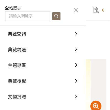
國立臺灣歷史博物館
查
全站搜尋
0
藏品檢
特色館
臺灣與
空間篇
申請說
捐贈流
Open D
典藏概
典藏查詢
藏品資料
典藏查詢
分類瀏
重要古
看得見
時間篇
操作指
我要捐
3D數位
典藏制
霧社事件相關照片之負片
典藏精選
1
意見回饋
加入蒐藏
一般古
藏品故
人間篇
開始申
常見問
電子書
文物典
主題專區
世界記
影音專
案件進
典藏網
保存維
典藏授權
熱門藏
常見問
典藏空
文物捐贈
典藏專