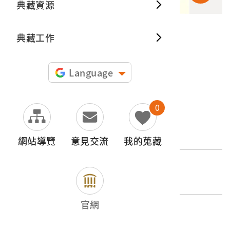
典藏資源
典藏出
典藏工作
申請授權
圖片授權聲明：
Language
0
文物名稱
霧社事件相關照片之負片
網站導覽
意見交流
我的蒐藏
登錄號
2017.025.0194.0013
官網
類別
影音類 > 攝影資料 >