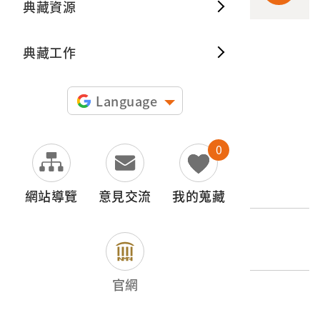
典藏資源
典藏出
典藏工作
申請授權
圖片授權聲明：
Language
0
文物名稱
霧社事件相關照片之負片
網站導覽
意見交流
我的蒐藏
登錄號
2017.025.0194.0002
官網
類別
影音類 > 攝影資料 >