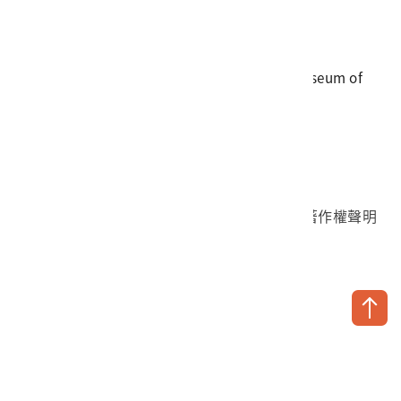
電話
06-3568889
傳真
06-3564981
地址
709025 臺南市安南區長和路一段250號
國立臺灣歷史博物館 著作權所有 © National Museum of
Taiwan History. All Rights reserved.
首頁於2023年12月更版
國立臺灣歷史博物館 Facebook 粉絲頁
國立臺灣歷史博物館 IG
國立臺灣歷史博物館 YouTube 頻道
問卷調查
個資保護
網路著作權聲明
隱私權宣告
網路安全政策