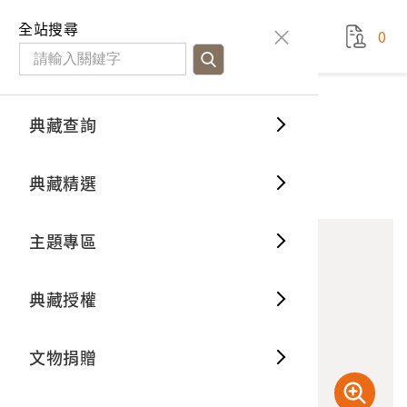
國立臺灣歷史博物館
查
全站搜尋
0
藏品檢
特色館
臺灣與
空間篇
申請說
捐贈流
Open D
典藏概
典藏查詢
藏品資料
典藏查詢
分類瀏
重要古
看得見
時間篇
操作指
我要捐
3D數位
典藏制
霧社事件相關照片之負片
典藏精選
1
意見回饋
加入蒐藏
一般古
藏品故
人間篇
開始申
常見問
電子書
文物典
主題專區
世界記
影音專
案件進
典藏網
保存維
典藏授權
熱門藏
常見問
典藏空
文物捐贈
典藏專