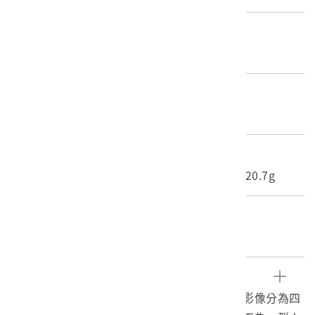
歷史分期
1926-1945（日本時代-昭和時期）
材質
底片
尺寸/重量
長度(X軸):25.4cm 寬度(Y軸):30.4cm 重量:20.7g
關鍵字
日治時期、霧社事件、負片、富士軟片
文物描述
本文物為日治時期霧社相關相片之負片。負片影像分為四