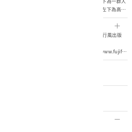
部分，右上為兩名青年蹲在兩顆頭顱後方；右下為一群人
在廣場前為圈跳舞；左上為一名女性的側拍；左下為高處
向聚落拍攝樣，房屋為日式建築。
負片中央有一排數字，由上至下遞減，一旁還印有「C43
參考資料
3Dカメラ」。富士軟片於1934年成立，其主要產品為軟
1. 蘇若涵，《攝底片．重度迷戀》（臺北：流行風出版
片製造及相機生產。負片為底片的一種，經過顯影藥水的
社，2011）。
沖洗便可得照片。
2. 〈History〉，富士軟片全球網站，http://www.fujifil
m.com/，2016/8/3。
3. 〈負片〉，國家教育研究院雙語詞彙、學術名詞暨辭書
編目者
資訊網，http://terms.naer.edu.tw/detail/1307930/，2
石文誠
016/8/3。
4. 曾恕梅，〈從電影《賽德克‧巴萊》探討日治時期的臺
編目日期
灣原住民族政策〉，《翰林歷史即時通》4期（2011.11，
2019/12/10
臺北），頁1-7。
部件清單
登錄號
文物名稱