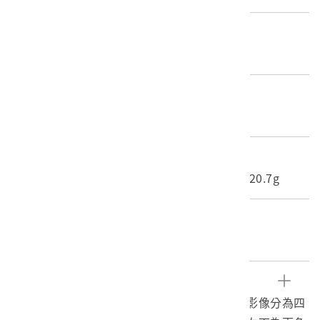
歷史分期
1926-1945（日本時代-昭和時期）
材質
底片
尺寸/重量
長度(X軸):25.3cm 寬度(Y軸):30.4cm 重量:20.7g
關鍵字
日治時期、負片、霧社事件
文物描述
本文物為日治時期霧社相關相片之負片。負片影像分為四