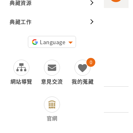
典藏資源
典藏出
典藏工作
申請授權
圖片授權聲明：
Language
0
文物名稱
霧社事件相關照片之負片
網站導覽
意見交流
我的蒐藏
登錄號
2017.025.0194.0010
官網
類別
影音類 > 攝影資料 >