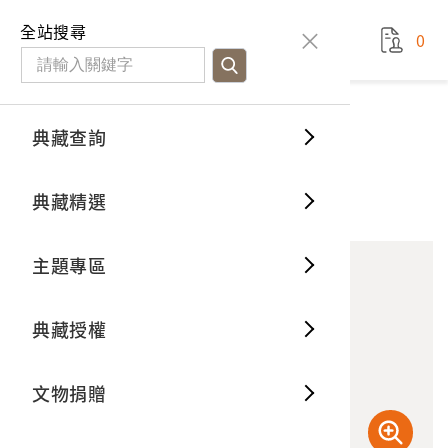
國立臺灣歷史博物館
查
全站搜尋
0
藏品檢
特色館
臺灣與
空間篇
申請說
捐贈流
Open D
典藏概
典藏查詢
藏品資料
典藏查詢
分類瀏
重要古
看得見
時間篇
操作指
我要捐
3D數位
典藏制
霧社事件相關照片之負片
典藏精選
1
意見回饋
加入蒐藏
一般古
藏品故
人間篇
開始申
常見問
電子書
文物典
主題專區
世界記
影音專
案件進
典藏網
保存維
典藏授權
熱門藏
常見問
典藏空
文物捐贈
典藏專