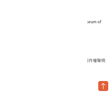
電話
06-3568889
傳真
06-3564981
地址
709025 臺南市安南區長和路一段250號
國立臺灣歷史博物館 著作權所有 © National Museum of
Taiwan History. All Rights reserved.
首頁於2023年12月更版
國立臺灣歷史博物館 Facebook 粉絲頁
國立臺灣歷史博物館 IG
國立臺灣歷史博物館 YouTube 頻道
問卷調查
個資保護
網路著作權聲明
隱私權宣告
網路安全政策