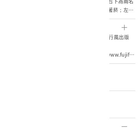
部分，右上為日本男性與女性原住民的合照；右下為兩名
原住民上吊照；左上為骷髏帶著眼鏡，嘴裡叼著菸；左下
為一蓄鬍男子及詩詞和照。
負片中央有一排數字，由上至下遞減，一旁還印有「C43
參考資料
3Dカメラ」。富士軟片於1934年成立，其主要產品為軟
1. 蘇若涵，《攝底片．重度迷戀》（臺北：流行風出版
片製造及相機生產。負片為底片的一種，經過顯影藥水的
社，2011）。
沖洗便可得照片。
2. 〈History〉，富士軟片全球網站，http://www.fujifil
m.com/，2016/8/3。
3. 〈負片〉，國家教育研究院雙語詞彙、學術名詞暨辭書
編目者
資訊網，http://terms.naer.edu.tw/detail/1307930/，2
石文誠
016/8/3。
4. 曾恕梅，〈從電影《賽德克‧巴萊》探討日治時期的臺
編目日期
灣原住民族政策〉，《翰林歷史即時通》4期（2011.11，
2019/12/10
臺北），頁1-7。
部件清單
登錄號
文物名稱