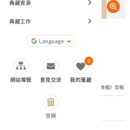
典藏資源
典藏出
典藏工作
申請授權
Language
圖片授權聲明：
0
文物名稱
網站導覽
意見交流
我的蒐藏
胡宇傑撰「建立老人社區的基本認識」《自立晚報》剪報
登錄號
2014.029.0001.0030
官網
類別