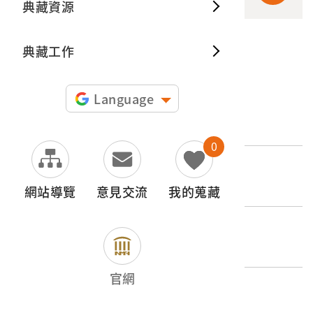
典藏資源
典藏出
典藏工作
申請授權
Language
文物名稱
何世昌藥廠製参茸白鳳丸鐵盒
0
登錄號
2010.031.0288.0015
網站導覽
意見交流
我的蒐藏
類別
器物類 > 醫療衛生 > 藥品
官網
歷史分期
1945-（二戰後）