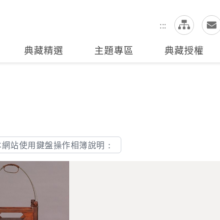
網
全站搜尋
:::
典藏精選
主題專區
典藏授權
本網站使用鍵盤操作相簿說明：