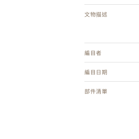
文物描述
編目者
編目日期
部件清單