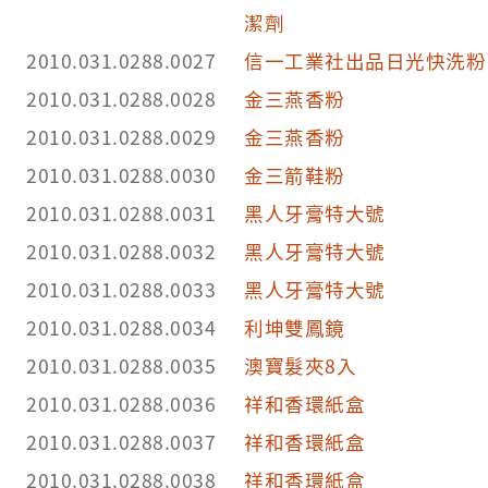
潔劑
2010.031.0288.0027
信一工業社出品日光快洗粉
2010.031.0288.0028
金三燕香粉
2010.031.0288.0029
金三燕香粉
2010.031.0288.0030
金三箭鞋粉
2010.031.0288.0031
黑人牙膏特大號
2010.031.0288.0032
黑人牙膏特大號
2010.031.0288.0033
黑人牙膏特大號
2010.031.0288.0034
利坤雙鳳鏡
2010.031.0288.0035
澳寶髮夾8入
2010.031.0288.0036
祥和香環紙盒
2010.031.0288.0037
祥和香環紙盒
2010.031.0288.0038
祥和香環紙盒