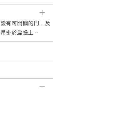
，設有可開關的門，及
供吊掛於扁擔上。