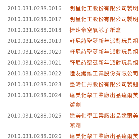
2010.031.0288.0016
明星化工股份有限公司製明
2010.031.0288.0017
明星化工股份有限公司製明
2010.031.0288.0018
捷速帝空氣芯子紙盒
2010.031.0288.0019
軒尼詩聖誕新年派對玩具組
2010.031.0288.0020
軒尼詩聖誕新年派對玩具組
2010.031.0288.0021
軒尼詩聖誕新年派對玩具組
2010.031.0288.0022
陸友纖維工業股份有限公司
2010.031.0288.0023
臺灣仁丹股份有限公司製翹
2010.031.0288.0024
達美化學工業廠出品達爾美
潔劑
2010.031.0288.0025
達美化學工業廠出品達爾美
潔劑
2010.031.0288.0026
達美化學工業廠出品達爾美