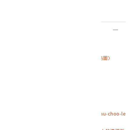
編目日期
2019/01/18
部件清單
登錄號
文物名稱
2010.018.0003
福爾摩沙攝影集
2010.018.0003.0001
〈福爾摩沙與澎湖群島圖〉
2010.018.0003.0002
臺灣特色物品
2010.018.0003.0003
鄭荷海戰圖
2010.018.0003.0004
鄭荷海戰圖
2010.018.0003.0005
荷使與鄭成功議和圖
2010.018.0003.0006
熱蘭遮城遺跡
2010.018.0003.0007
250年前荷蘭人於Tsoau-choo-le
e所植之芒果樹