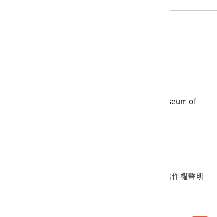
電話
06-3568889
傳真
06-3564981
地址
709025 臺南市安南區長和路一段250號
國立臺灣歷史博物館 著作權所有 © National Museum of
Taiwan History. All Rights reserved.
首頁於2023年12月更版
國立臺灣歷史博物館 Facebook 粉絲頁
國立臺灣歷史博物館 IG
國立臺灣歷史博物館 YouTube 頻道
問卷調查
個資保護
網路著作權聲明
隱私權宣告
網路安全政策