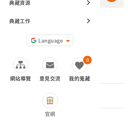
典藏資源
典藏出
典藏工作
申請授權
圖片授權聲明：
Language
0
文物名稱
牡丹的原住民婦女
網站導覽
意見交流
我的蒐藏
登錄號
2010.018.0003.0044
官網
類別
圖書文獻類 > 照片與相簿 > 原住民族