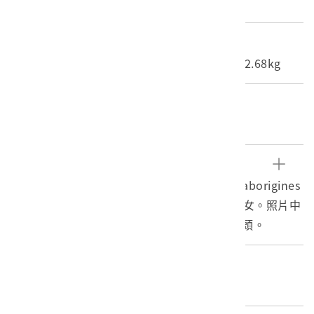
照片
尺寸/重量
長度(X軸):10.3cm 寬度(Y軸):12.9cm 重量:2.68kg
關鍵字
福爾摩沙、李仙得
文物描述
本物件為牡丹的原住民婦女。照片下方寫著「aborigines
woman of Boo-tan」，即為牡丹的原住民婦女。照片中
可見該婦女手抱胸，站在竹製圍籬前正視著鏡頭。
編目者
委託編目-社團法人臺灣歷史學會05