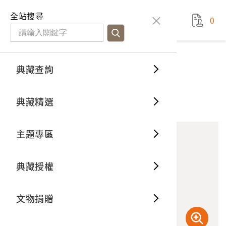
國立臺灣歷史博物館
查
全站搜尋
0
藏品檢
特色館
臺灣與
空間篇
申請說
捐贈流
Open D
典藏概
典藏查詢
藏品資料
典藏查詢
分類瀏
重要古
看得見
時間篇
操作指
我要捐
3D數位
典藏制
牡丹的原住民婦女
典藏精選
10
意見回饋
加入蒐藏
一般古
藏品故
人間篇
開始申
常見問
電子書
文物典
主題專區
世界記
影音專
案件進
典藏網
保存維
典藏授權
熱門藏
常見問
典藏空
文物捐贈
典藏專