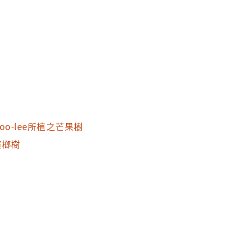
hoo-lee所植之芒果樹
檳榔樹