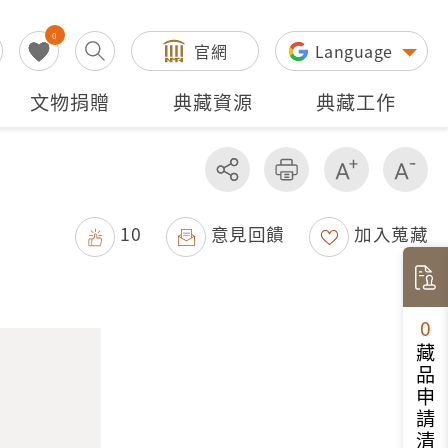
0
官網
Language
文物捐贈
典藏資源
典藏工作
分享
友善列印
增加字級
減
10
意見回饋
加入蒐藏
0
藏品申請清單