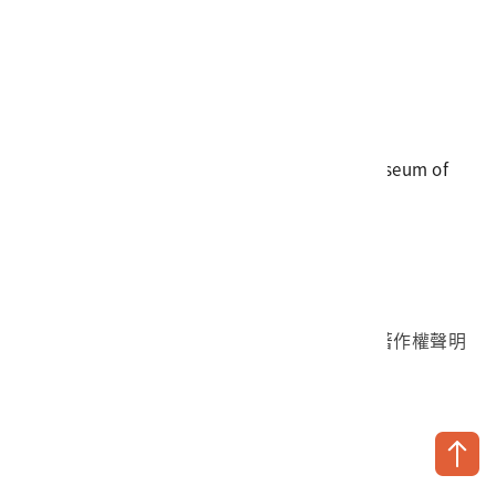
電話
06-3568889
傳真
06-3564981
地址
709025 臺南市安南區長和路一段250號
國立臺灣歷史博物館 著作權所有 © National Museum of
Taiwan History. All Rights reserved.
首頁於2023年12月更版
國立臺灣歷史博物館 Facebook 粉絲頁
國立臺灣歷史博物館 IG
國立臺灣歷史博物館 YouTube 頻道
問卷調查
個資保護
網路著作權聲明
隱私權宣告
網路安全政策