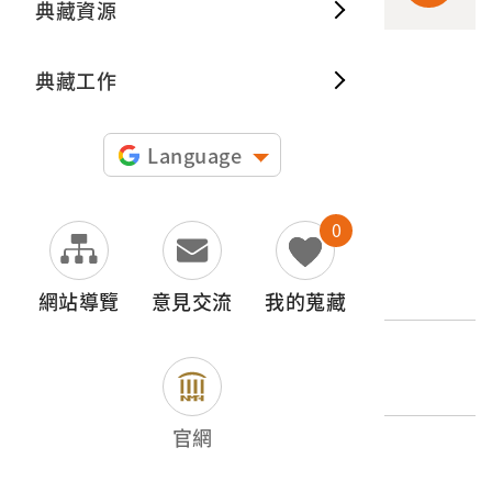
典藏資源
典藏出
典藏工作
申請授權
圖片授權聲明：
Language
0
文物名稱
熱蘭遮城遺跡
網站導覽
意見交流
我的蒐藏
登錄號
2010.018.0003.0006
官網
類別
圖書文獻類 > 照片與相簿 > 名勝史蹟