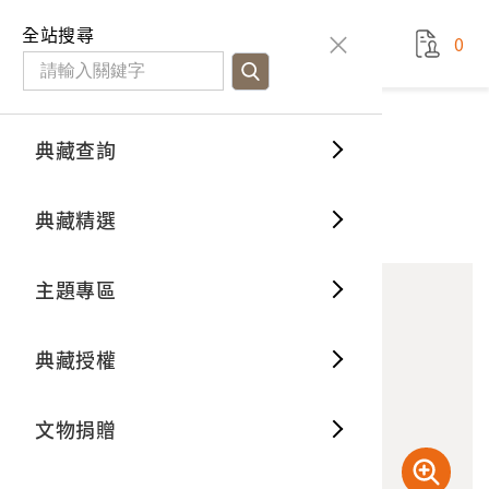
國立臺灣歷史博物館
查
全站搜尋
0
藏品檢
特色館
臺灣與
空間篇
申請說
捐贈流
Open D
典藏概
典藏查詢
藏品資料
典藏查詢
分類瀏
重要古
看得見
時間篇
操作指
我要捐
3D數位
典藏制
熱蘭遮城遺跡
典藏精選
10
意見回饋
加入蒐藏
一般古
藏品故
人間篇
開始申
常見問
電子書
文物典
主題專區
世界記
影音專
案件進
典藏網
保存維
典藏授權
熱門藏
常見問
典藏空
文物捐贈
典藏專