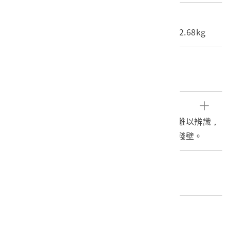
尺寸/重量
長度(X軸):26.2cm 寬度(Y軸):20.6cm 重量:2.68kg
關鍵字
福爾摩沙、安平古堡、荷蘭
文物描述
本物件為熱蘭遮城遺跡。下方字跡過於潦草，難以辨識，
照片中可見熱蘭遮城遺跡經過戰事，已成斷垣殘壁。
編目者
委託編目-社團法人臺灣歷史學會05
編目日期
2019/01/18