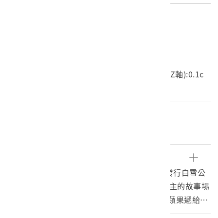
材質
紙質
尺寸/重量
長度(X軸):25.9cm 寬度(Y軸):19.1cm 高度(Z軸):0.1c
m 重量:14.7g
關鍵字
白雪姬、白雪公主、紙芝居
文物描述
本文物為日本艾波可(原文：エポツク社)公司發行白雪公
主全套連環圖畫組第11張，紙張上繪有白雪公主的故事場
景：身穿黑色長袍的長鼻子常白髮的巫婆，將蘋果遞給白
雪公主；另一面日文書寫下一張圖畫的故事內容，且放上