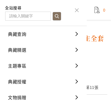
國立臺灣歷史博物館
查
全站搜尋
0
藏品檢
特色館
臺灣與
空間篇
申請說
捐贈流
Open D
典藏概
典藏查詢
藏品資料
典藏查詢
分類瀏
重要古
看得見
時間篇
操作指
我要捐
3D數位
典藏制
日本艾波可公司發行白雪公主全套
連環圖畫組第11張
典藏精選
一般古
藏品故
人間篇
開始申
常見問
電子書
文物典
10
意見回饋
加入蒐藏
主題專區
世界記
影音專
案件進
典藏網
保存維
文物名稱
典藏授權
熱門藏
常見問
典藏空
日本艾波可公司發行白雪公主全套連環圖畫組第11張
文物捐贈
典藏專
外文名稱
エポツク社發行白雪姬全套紙芝居