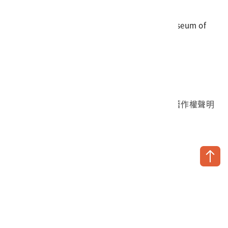
地址
709025 臺南市安南區長和路一段250號
國立臺灣歷史博物館 著作權所有 © National Museum of
Taiwan History. All Rights reserved.
首頁於2023年12月更版
國立臺灣歷史博物館 Facebook 粉絲頁
國立臺灣歷史博物館 IG
國立臺灣歷史博物館 YouTube 頻道
問卷調查
個資保護
網路著作權聲明
隱私權宣告
網路安全政策