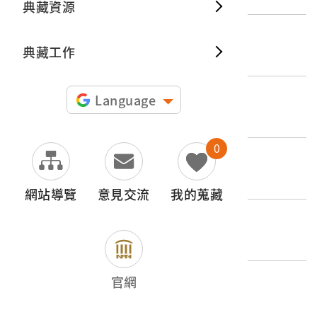
典藏資源
典藏出
登錄號
典藏工作
2004.028.4480.0011
類別
Language
圖書文獻類 > 圖像書籍 > 圖畫書、繪本
0
歷史分期
1926-1945（日本時代-昭和時期）
網站導覽
意見交流
我的蒐藏
創作者/製造者
エポツク社(EPOCH CO., LTD)
官網
產地源始/製造地
日本