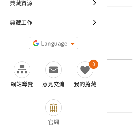
典藏資源
典藏出
登錄號
典藏工作
2004.028.4480.0010
類別
Language
圖書文獻類 > 圖像書籍 > 圖畫書、繪本
0
歷史分期
1926-1945（日本時代-昭和時期）
網站導覽
意見交流
我的蒐藏
創作者/製造者
エポツク社(EPOCH CO., LTD)
官網
產地源始/製造地
日本