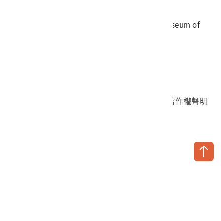
地址
709025 臺南市安南區長和路一段250號
國立臺灣歷史博物館 著作權所有 © National Museum of
Taiwan History. All Rights reserved.
首頁於2023年12月更版
國立臺灣歷史博物館 Facebook 粉絲頁
國立臺灣歷史博物館 IG
國立臺灣歷史博物館 YouTube 頻道
問卷調查
個資保護
網路著作權聲明
隱私權宣告
網路安全政策