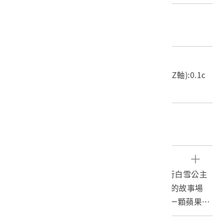
材質
紙質
尺寸/重量
長度(X軸):25.9cm 寬度(Y軸):19.1cm 高度(Z軸):0.1c
m 重量:14.9g
關鍵字
白雪姬、白雪公主、紙芝居
文物描述
本文物為日本艾波可(原文：エポツク)公司發行白雪公主
全套連環圖畫組第10張，紙張上繪有白雪公主的故事場
景：身穿黑色長袍的長鼻子常白髮的巫婆，將一顆蘋果放
入熱騰騰的鍋中；另一面日文書寫下一張圖畫的故事內