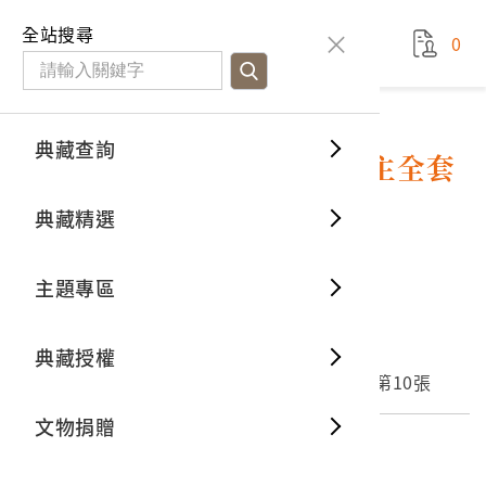
國立臺灣歷史博物館
查
全站搜尋
0
藏品檢
特色館
臺灣與
空間篇
申請說
捐贈流
Open D
典藏概
典藏查詢
藏品資料
典藏查詢
分類瀏
重要古
看得見
時間篇
操作指
我要捐
3D數位
典藏制
日本艾波可公司發行白雪公主全套
連環圖畫組第10張
典藏精選
一般古
藏品故
人間篇
開始申
常見問
電子書
文物典
10
意見回饋
加入蒐藏
主題專區
世界記
影音專
案件進
典藏網
保存維
文物名稱
典藏授權
熱門藏
常見問
典藏空
日本艾波可公司發行白雪公主全套連環圖畫組第10張
文物捐贈
典藏專
外文名稱
エポツク社發行白雪姬全套紙芝居