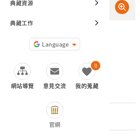
典藏資源
典藏出
典藏工作
申請授權
Language
圖片授權聲明：
0
文物名稱
網站導覽
意見交流
我的蒐藏
預備士官隊第二期畢業典禮之跳箱表演
登錄號
2002.007.2638.0019
官網
類別