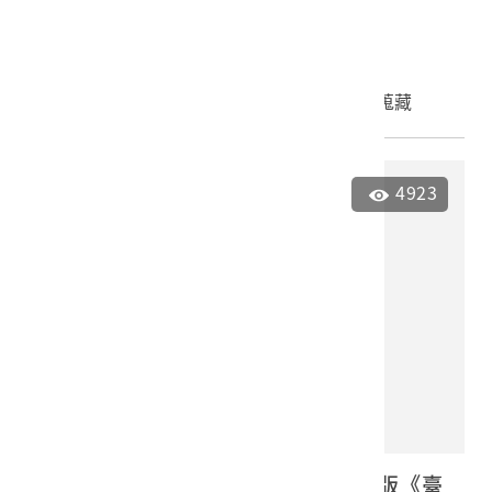
正2年訂正第6版
2001.008.0002
申請授權
加入蒐藏
4923
明治41年臺灣總督府官房文書課出版《臺