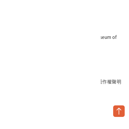
電話
06-3568889
傳真
06-3564981
地址
709025 臺南市安南區長和路一段250號
國立臺灣歷史博物館 著作權所有 © National Museum of
Taiwan History. All Rights reserved.
首頁於2023年12月更版
國立臺灣歷史博物館 Facebook 粉絲頁
國立臺灣歷史博物館 IG
國立臺灣歷史博物館 YouTube 頻道
問卷調查
個資保護
網路著作權聲明
隱私權宣告
網路安全政策