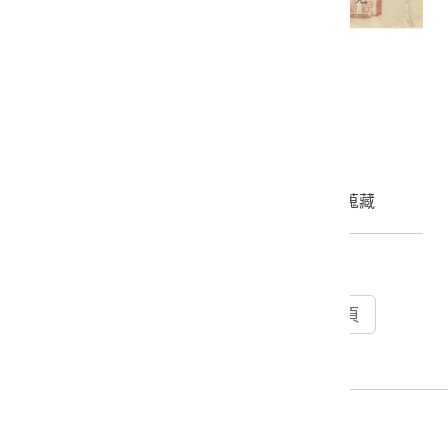
光緒十五年崇文書院蔡善元課卷
2001.007.0012
申請授權
加入蒐藏
上一頁
下一頁
15