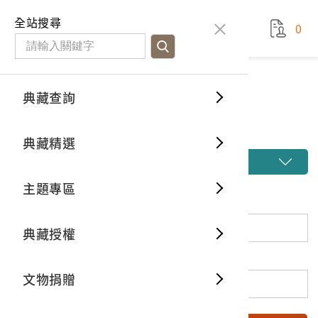
國立臺灣歷史博物館
查
全站搜尋
0
藏品檢
特色館
臺灣與
空間篇
申請說
捐贈流
Open D
典藏概
典藏查詢
藏品檢索
典藏查詢
分類瀏
重要古
看得見
時間篇
操作指
我要捐
3D數位
典藏制
藏品檢索
典藏精選
一般古
藏品故
人間篇
開始申
常見問
電子書
文物典
開啟進階搜尋
主題專區
世界記
影音專
案件進
典藏網
保存維
關鍵詞
典藏授權
熱門藏
常見問
典藏空
登錄號
文物捐贈
典藏專