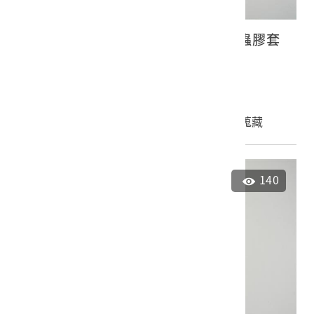
古倫美亞《貝多芬第九號交響曲》蟲膠套
裝唱片5
2023.027.0140.0007
申請授權
加入蒐藏
140