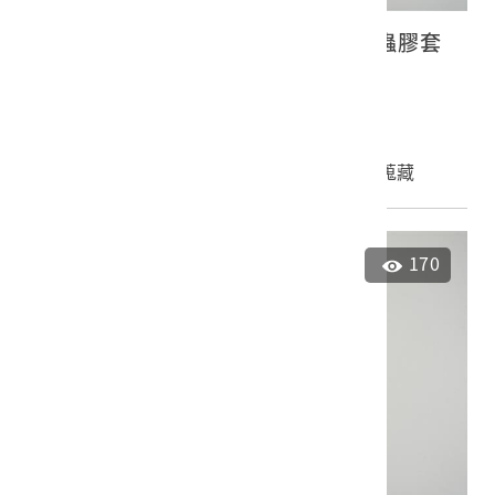
古倫美亞《貝多芬第九號交響曲》蟲膠套
裝唱片6
2023.027.0140.0008
申請授權
加入蒐藏
170