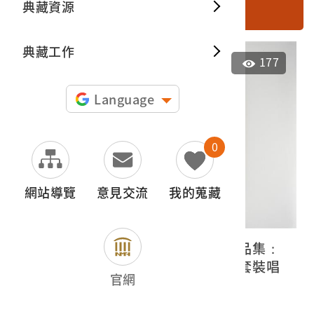
典藏資源
搜尋
典藏出
典藏工作
177
Language
0
網站導覽
意見交流
我的蒐藏
古倫美亞《世界著名音樂家代表作品集：
十二樂聖及其代表曲》（二）蟲膠套裝唱
官網
片封套冊
2023.027.0141.0001