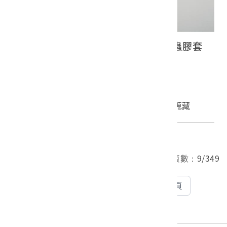
古倫美亞《貝多芬第九號交響曲》蟲膠套
裝唱片3
2023.027.0140.0005
申請授權
加入蒐藏
總筆數：
2792
筆 目前頁數：
9/349
上一頁
下一頁
9