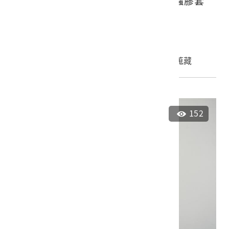
古倫美亞《貝多芬第九號交響曲》蟲膠套
裝唱片7
2023.027.0140.0009
申請授權
加入蒐藏
152