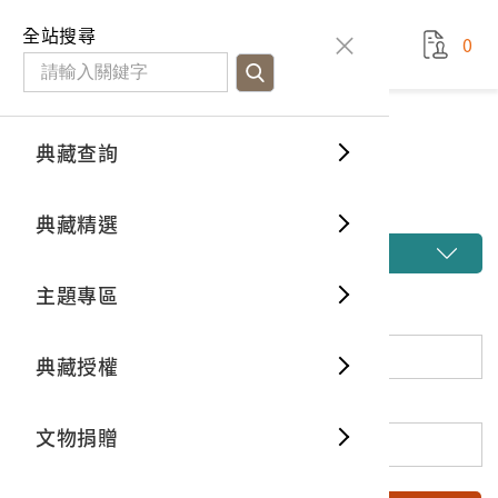
國立臺灣歷史博物館
查
全站搜尋
0
藏品檢
特色館
臺灣與
空間篇
申請說
捐贈流
Open D
典藏概
典藏查詢
藏品檢索
典藏查詢
分類瀏
重要古
看得見
時間篇
操作指
我要捐
3D數位
典藏制
藏品檢索
典藏精選
一般古
藏品故
人間篇
開始申
常見問
電子書
文物典
開啟進階搜尋
主題專區
世界記
影音專
案件進
典藏網
保存維
關鍵詞
典藏授權
熱門藏
常見問
典藏空
登錄號
文物捐贈
典藏專