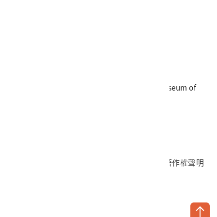
電話
06-3568889
傳真
06-3564981
地址
709025 臺南市安南區長和路一段250號
國立臺灣歷史博物館 著作權所有 © National Museum of
Taiwan History. All Rights reserved.
首頁於2023年12月更版
國立臺灣歷史博物館 Facebook 粉絲頁
國立臺灣歷史博物館 IG
國立臺灣歷史博物館 YouTube 頻道
問卷調查
個資保護
網路著作權聲明
隱私權宣告
網路安全政策