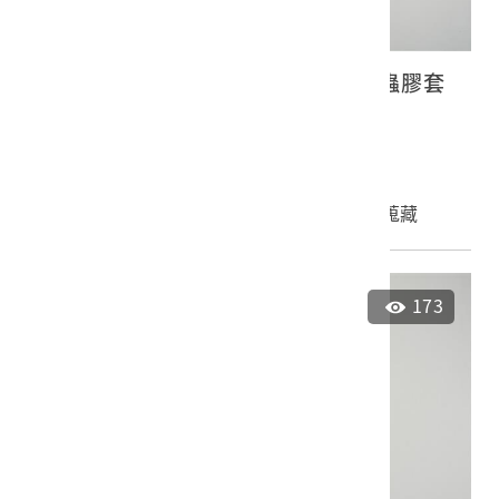
古倫美亞《貝多芬第九號交響曲》蟲膠套
裝唱片4
2023.027.0140.0006
申請授權
加入蒐藏
173