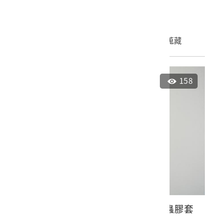
2023.027.0141
申請授權
加入蒐藏
158
古倫美亞《貝多芬第九號交響曲》蟲膠套