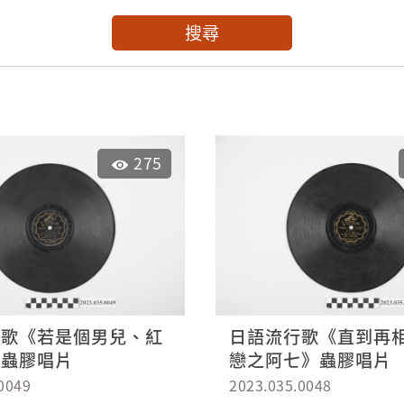
搜尋
275
行歌《若是個男兒、紅
日語流行歌《直到再
》蟲膠唱片
戀之阿七》蟲膠唱片
0049
2023.035.0048