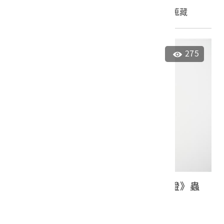
申請授權
加入蒐藏
275
日語流行歌《若是個男兒、紅燈綠燈》蟲
膠唱片
2023.035.0049