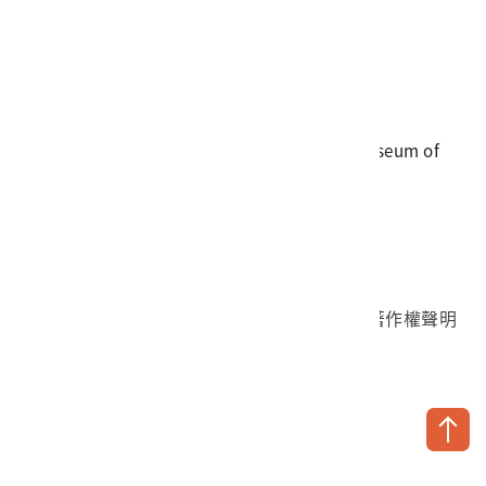
電話
06-3568889
傳真
06-3564981
地址
709025 臺南市安南區長和路一段250號
國立臺灣歷史博物館 著作權所有 © National Museum of
Taiwan History. All Rights reserved.
首頁於2023年12月更版
國立臺灣歷史博物館 Facebook 粉絲頁
國立臺灣歷史博物館 IG
國立臺灣歷史博物館 YouTube 頻道
問卷調查
個資保護
網路著作權聲明
隱私權宣告
網路安全政策