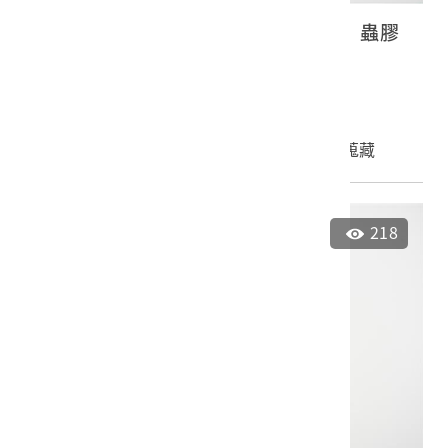
日語流行歌《お駒戀姿、野崎小唄》蟲膠
唱片
2023.035.0044
申請授權
加入蒐藏
218