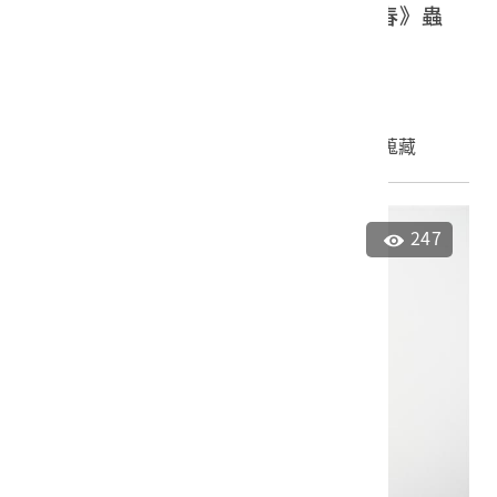
日語歌曲《南國之夜、回不返的青春》蟲
膠唱片
2023.035.0045
申請授權
加入蒐藏
247