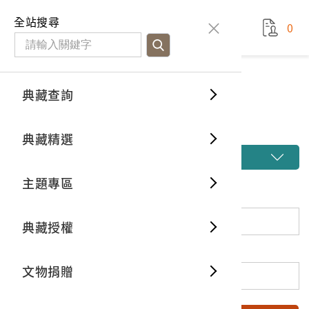
國立臺灣歷史博物館
查
全站搜尋
0
藏品檢
特色館
臺灣與
空間篇
申請說
捐贈流
Open D
典藏概
典藏查詢
藏品檢索
典藏查詢
分類瀏
重要古
看得見
時間篇
操作指
我要捐
3D數位
典藏制
藏品檢索
典藏精選
一般古
藏品故
人間篇
開始申
常見問
電子書
文物典
開啟進階搜尋
主題專區
世界記
影音專
案件進
典藏網
保存維
關鍵詞
典藏授權
熱門藏
常見問
典藏空
登錄號
文物捐贈
典藏專