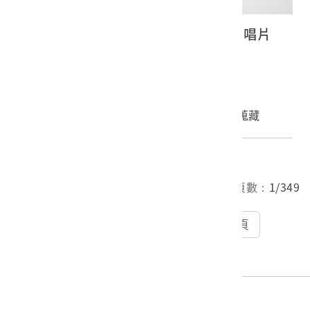
日語兒童劇《牛若丸(上)(下)》蟲膠唱片
2023.035.0043
申請授權
加入蒐藏
總筆數：
2792
筆 目前頁數：
1/349
下一頁
1