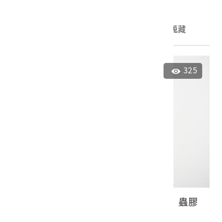
申請授權
加入蒐藏
325
臺語流行歌《有汝着有我、烟花愛》蟲膠
唱片