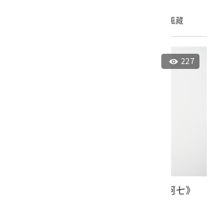
申請授權
加入蒐藏
227
日語流行歌《直到再相逢日、戀之阿七》
蟲膠唱片
2023.035.0048