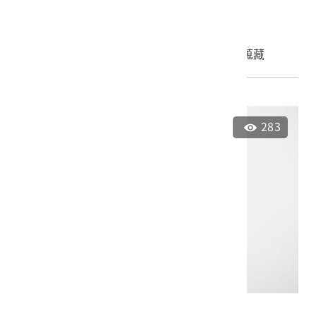
2023.035.0047
申請授權
加入蒐藏
283
臺灣歌謠《十二步送哥》蟲膠唱片