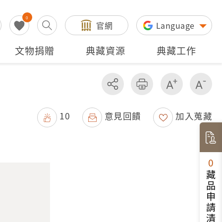
0
官網
Language
文物捐贈
典藏資源
典藏工作
分享
友善列印
增加字級
減
10
意見回饋
加入蒐藏
0
藏品申請清單