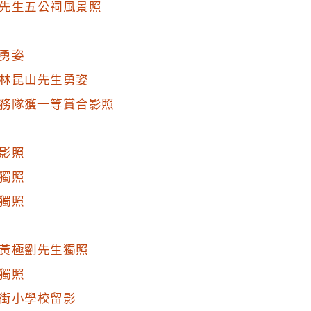
先生五公祠風景照
勇姿
林昆山先生勇姿
務隊獲一等賞合影照
影照
獨照
獨照
黃極劉先生獨照
獨照
街小學校留影