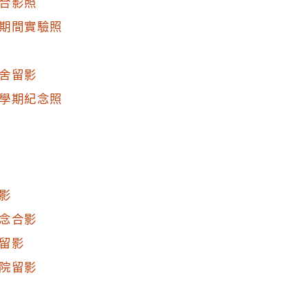
合影照
期間實驗照
舍留影
學期紀念照
影
念合影
留影
院留影