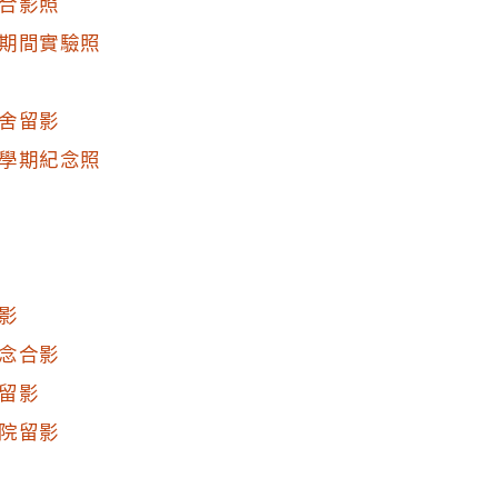
合影照
期間實驗照
舍留影
學期紀念照
影
念合影
留影
院留影