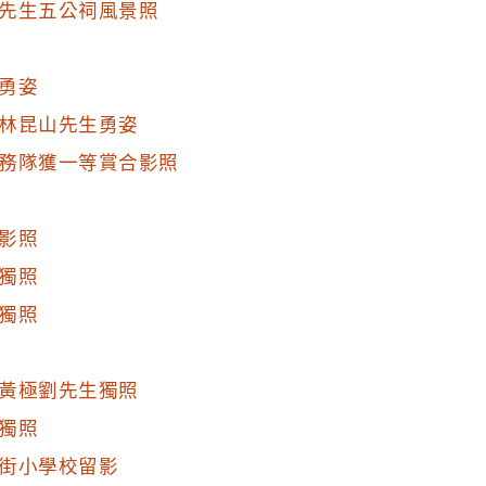
先生五公祠風景照
勇姿
林昆山先生勇姿
務隊獲一等賞合影照
影照
獨照
獨照
黃極劉先生獨照
獨照
街小學校留影