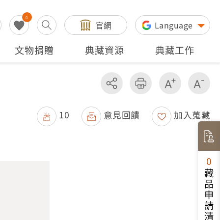
0
官網
Language
文物捐贈
典藏資源
典藏工作
分享
友善列印
增加字級
減
10
意見回饋
加入蒐藏
0
藏品申請清單