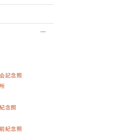
会記念照
所
紀念照
前紀念照