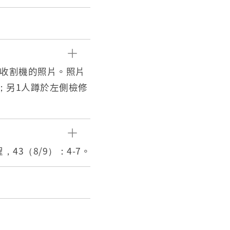
用收割機的照片。照片
；另1人蹲於左側檢修
的野馬農機公司、井關農
立背景與政府推行農
43（8/9）：4-7。