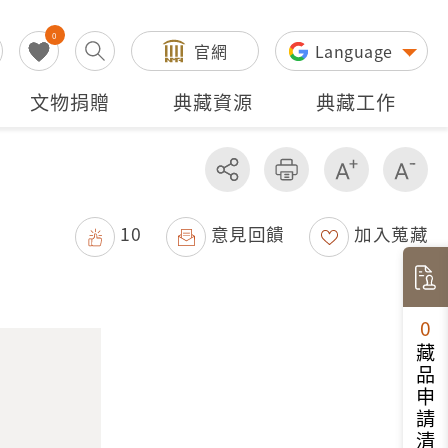
0
官網
Language
文物捐贈
典藏資源
典藏工作
分享
友善列印
增加字級
減
10
意見回饋
加入蒐藏
0
藏品申請清單