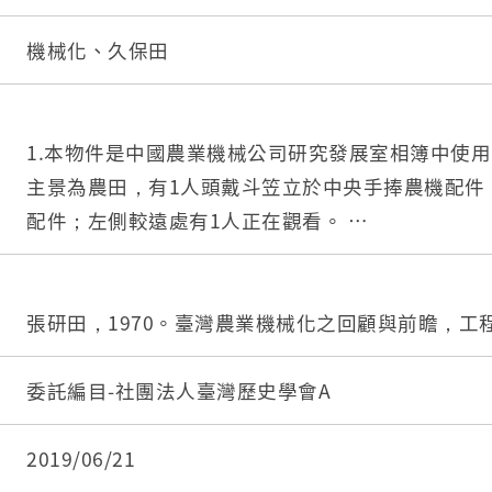
機械化、久保田
1.本物件是中國農業機械公司研究發展室相簿中使
主景為農田，有1人頭戴斗笠立於中央手捧農機配件
配件；左側較遠處有1人正在觀看。
2.中國農業機械公司是1960年由土地銀行及日本
機公司合資6千萬而成立，工廠位於臺北松山。其成
業機械化政策有關。
張研田，1970。臺灣農業機械化之回顧與前瞻，工程，
委託編目-社團法人臺灣歷史學會A
2019/06/21