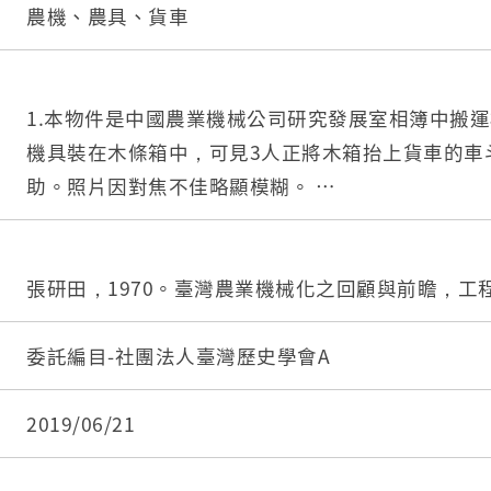
農機、農具、貨車
1.本物件是中國農業機械公司研究發展室相簿中搬
機具裝在木條箱中，可見3人正將木箱抬上貨車的車
助。照片因對焦不佳略顯模糊。
2.中國農業機械公司是1960年由土地銀行及日本
機公司合資6千萬而成立，工廠位於臺北松山。其成
業機械化政策有關。
張研田，1970。臺灣農業機械化之回顧與前瞻，工程，
委託編目-社團法人臺灣歷史學會A
2019/06/21