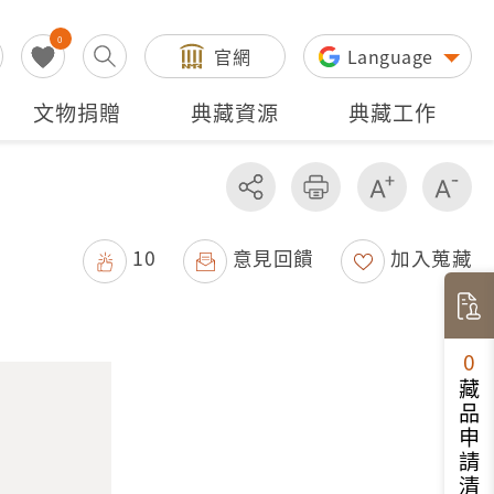
0
官網
Language
文物捐贈
典藏資源
典藏工作
分享
友善列印
增加字級
減
10
意見回饋
加入蒐藏
0
藏品申請清單