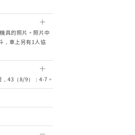
運機具的照片。照片中
斗，車上另有1人協
的野馬農機公司、井關農
立背景與政府推行農
43（8/9）：4-7。