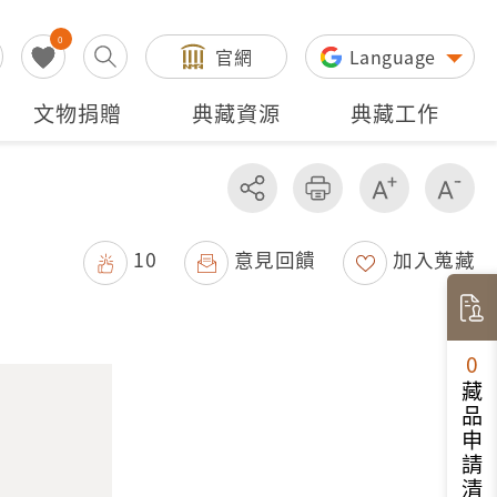
0
官網
Language
文物捐贈
典藏資源
典藏工作
分享
友善列印
增加字級
減
10
意見回饋
加入蒐藏
0
藏品申請清單