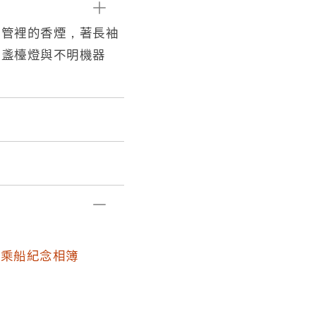
煙管裡的香煙，著長袖
一盞檯燈與不明機器
御乘船紀念相簿