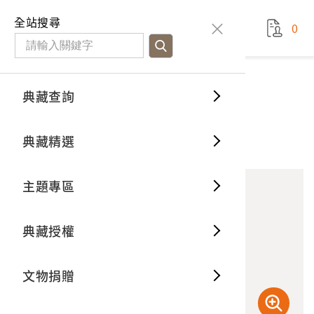
國立臺灣歷史博物館
查
全站搜尋
0
藏品檢
特色館
臺灣與
空間篇
申請說
捐贈流
Open D
典藏概
典藏查詢
藏品資料
典藏查詢
分類瀏
重要古
看得見
時間篇
操作指
我要捐
3D數位
典藏制
嗩吶
典藏精選
10
意見回饋
加入蒐藏
一般古
藏品故
人間篇
開始申
常見問
電子書
文物典
主題專區
世界記
影音專
案件進
典藏網
保存維
典藏授權
熱門藏
常見問
典藏空
文物捐贈
典藏專