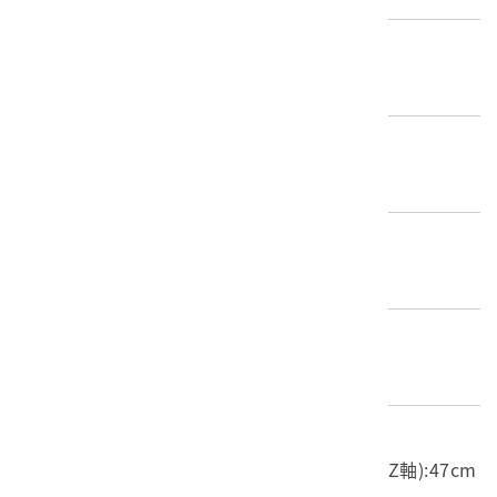
歷史分期
無法判斷(不明)
創作者/製造者
不詳
產地源始/製造地
不詳
材質
金屬
尺寸/重量
長度(X軸):15.7cm 寬度(Y軸):15.6cm 高度(Z軸):47cm