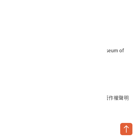
電話
06-3568889
傳真
06-3564981
地址
709025 臺南市安南區長和路一段250號
國立臺灣歷史博物館 著作權所有 © National Museum of
Taiwan History. All Rights reserved.
首頁於2023年12月更版
國立臺灣歷史博物館 Facebook 粉絲頁
國立臺灣歷史博物館 IG
國立臺灣歷史博物館 YouTube 頻道
問卷調查
個資保護
網路著作權聲明
隱私權宣告
網路安全政策