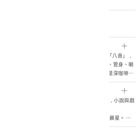
直徑:15.7cm 重量:284.6g
關鍵字
樂器、吹、鼓吹、八音
文物描述
1.本件為嗩吶，嗩吶又稱「吹」、「鼓吹」、「八音」，
依形制分大吹與小吹，此件屬於大吹。由吹嘴、管身、喇
叭口三部分組成，吹嘴分為銅管和簧片，管身是深咖啡
色，有8個音孔（前7後1），有金屬鍊條從管身相連至喇
叭口，頂端穿掛1個塑膠黃色花瓣。喇叭口為銅製。此件
參考資料
是皮影戲演出所用樂器。
1.石光生，1998。臺灣皮影戲的歷史分期初探，小說與戲
2.皮影戲是用紙或獸皮雕鏤成人物和動物形體的平面偶
劇，10：9-26。
像，以燈光映於帷幕上來表演故事的影戲。臺灣皮影戲史
2.邱一峰，2003。臺灣皮影戲，頁13。臺中：晨星。
的發展分期可以劃分為：1.渡海傳播期，2.清代興盛期，
3.嗩吶，臺灣民俗文物辭典，國史館臺灣文獻館，2019/0
3.日據壓抑期，4.光復復興期，5.影視挫傷期，6.政府扶
2/20。
編目者