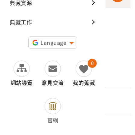
典藏資源
典藏出
典藏工作
申請授權
圖片授權聲明：
Language
0
文物名稱
嗩吶
網站導覽
意見交流
我的蒐藏
登錄號
2001.001.0358.0025
官網
類別
器物類 > 娛樂 > 樂器