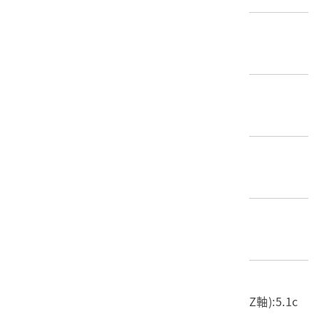
歷史分期
無法判斷(不明)
創作者/製造者
不詳
產地源始/製造地
不詳
材質
金屬
尺寸/重量
長度(X軸):27.9cm 寬度(Y軸):27.5cm 高度(Z軸):5.1c