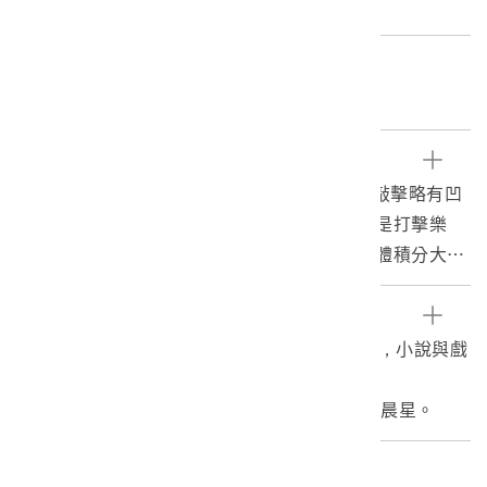
m 直徑:27.9cm 重量:852.1g
關鍵字
樂器、銅鑼
文物描述
1.本件為大鑼，銅製圓形，鑼面無鑼臍，但經敲擊略有凹
凸。頂端穿兩洞綁繩以利拿取或懸掛敲擊。鑼是打擊樂
器，使用鑼槌或鑼板敲擊中央區域來發音，依體積分大
鑼、小鑼，大鑼音色低沉渾厚，小鑼則是清脆響亮。此件
是皮影戲演出所用樂器。
參考資料
2.皮影戲是用紙或獸皮雕鏤成人物和動物形體的平面偶
1.石光生，1998。臺灣皮影戲的歷史分期初探，小說與戲
像，以燈光映於帷幕上來表演故事的影戲。臺灣皮影戲史
劇，10：9-26。
的發展分期可以劃分為：1.渡海傳播期，2.清代興盛期，
2.邱一峰，2003。臺灣皮影戲，頁13。臺中：晨星。
3.日據壓抑期，4.光復復興期，5.影視挫傷期，6.政府扶
植期。
編目者