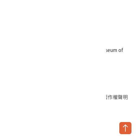
電話
06-3568889
傳真
06-3564981
地址
709025 臺南市安南區長和路一段250號
國立臺灣歷史博物館 著作權所有 © National Museum of
Taiwan History. All Rights reserved.
首頁於2023年12月更版
國立臺灣歷史博物館 Facebook 粉絲頁
國立臺灣歷史博物館 IG
國立臺灣歷史博物館 YouTube 頻道
問卷調查
個資保護
網路著作權聲明
隱私權宣告
網路安全政策