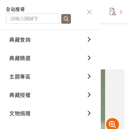
國立臺灣歷史博物館
查
全站搜尋
0
藏品檢
特色館
臺灣與
空間篇
申請說
捐贈流
Open D
典藏概
典藏查詢
藏品資料
典藏查詢
分類瀏
重要古
看得見
時間篇
操作指
我要捐
3D數位
典藏制
大鑼
典藏精選
10
意見回饋
加入蒐藏
一般古
藏品故
人間篇
開始申
常見問
電子書
文物典
主題專區
世界記
影音專
案件進
典藏網
保存維
典藏授權
熱門藏
常見問
典藏空
文物捐贈
典藏專