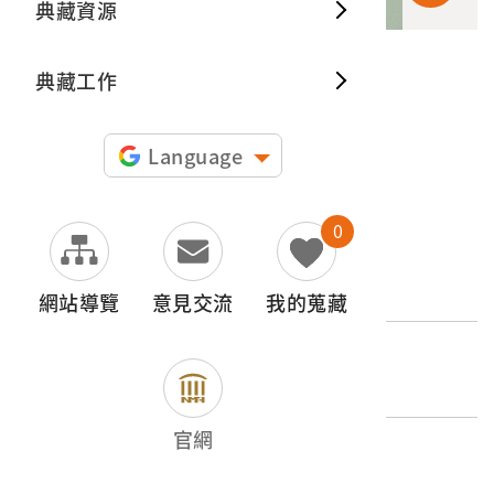
典藏資源
典藏出
典藏工作
申請授權
圖片授權聲明：
Language
0
文物名稱
大鑼
網站導覽
意見交流
我的蒐藏
登錄號
2001.001.0358.0012
官網
類別
器物類 > 娛樂 > 樂器