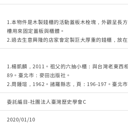
1.本物件是木製錢櫃的活動蓋板木栓塊，外觀呈長
槽用來固定蓋板與櫃體。
2.過去生意興隆的店家會定製巨大厚重的錢櫃，放
手牽羊。除了現金，商家的帳簿、生意往來的紀錄
入，如同保險櫃一般。據諸羅縣志所載「大櫃：亦
三尺許，高三尺；內作兩隔，鎖之制如甲萬。諸為
1.楊凱麟，2011。祖父的六抽小櫃：與台灣老東
目；夜以為床，寢其上，防竊盜也。」
89。臺北市：麥田出版社。
2.周鍾瑄，1962。諸羅縣志，頁：196-197。臺
室。
委託編目-社團法人臺灣歷史學會C
2020/01/10