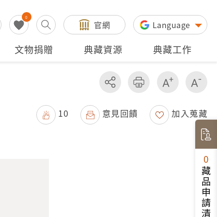
0
官網
Language
文物捐贈
典藏資源
典藏工作
分享
友善列印
增加字級
減
10
意見回饋
加入蒐藏
0
藏品申請清單