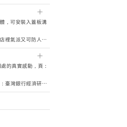
方體，可安裝入蓋板溝
在店裡氣派又可防人順
或家中貴重物品亦可置
以楠為之。長七尺，闊
商賈者，用貯銀錢數
西相處的真實感動，頁：
北市：臺灣銀行經濟研究