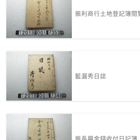
振利商行土地登記簿閱
藍漏秀日誌
振長興金錢收付日記簿