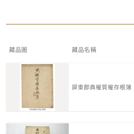
藏品圖
藏品名稱
屏東郡典權質權存根簿