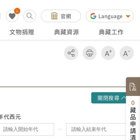
0
官網
Language
文物捐贈
典藏資源
典藏工作
分享
友善列印
增加字級
減
關閉搜尋
0
藏品申請清單
年代西元