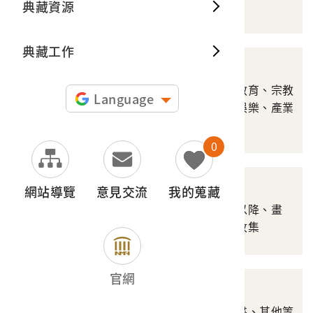
樂等
典藏資源
典藏出
典藏工作
雜誌期刊
涵蓋政治社會、史地、教育、宗教
Language
民俗、美術工藝、生活娛樂、產業
等
0
報紙
網站導覽
意見交流
我的蒐藏
涵蓋日治時期、二戰後以降、畫
報、其他類等珍貴新聞收集
官網
文書檔案
涵蓋政府文書、民間文書、其他等