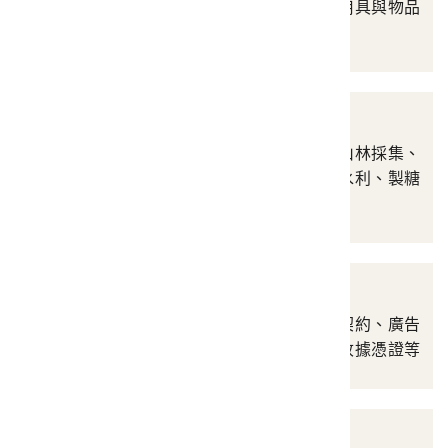
象徵物、功德畫、祭祀用具與物品
等
產業
涵蓋農業、狩獵漁撈、山林採集、
染色紡織編織、畜牧、水利、製糖
等
商業財產
涵蓋設備用具、計量、契約、廣告
與商標、貨幣、簿記、收據憑證等
生活衣飾與用品