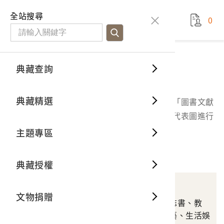
國立臺灣歷史博物館
查
全站搜尋
0
藏品檢
特色館
臺灣與
空間篇
申請說
捐贈流
Open D
典藏概
典藏查詢
分類瀏覽
典藏查詢
分類瀏
重要古
看得見
時間篇
操作指
我要捐
3D數位
典藏制
分類瀏覽
典藏精選
本區以臺史博蒐藏品分類進行分類瀏覽，包含「圖書文獻
一般古
藏品故
人間篇
開始申
常見問
電子書
文物典
類」、「器物類」及「影音類」，請點選分類代表圖進行
查詢。
主題專區
世界記
影音專
案件進
典藏網
保存維
圖書文獻類
典藏授權
熱門藏
常見問
典藏空
書籍
文物捐贈
典藏專
涵蓋政治社會、史地與誌書、教
育、宗教民俗、美術工藝、生活娛