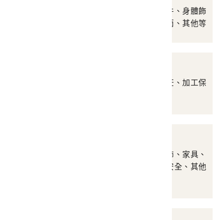
涵蓋衣裳帽履、服飾配件、身體飾
物、化粧用品、遮陽遮雨、其他等
飲食用具
涵蓋飲食用具、調理烹飪、加工保
存、模具、其他等
建築與居處空間
涵蓋建築構件、建築裝飾、家具、
照明、保暖降溫、居處安全、其他
等