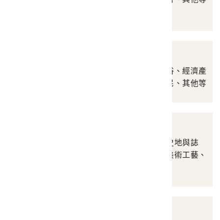
珍貴文書史料檔案
明信片
涵蓋自然景觀、人文風俗、經濟產
業、史蹟、人物、原住民、其他等
照片與相簿
涵蓋地理、政治社會、史地與誌
書、教育、宗教民俗、美術工藝、
產業等
圖像書籍