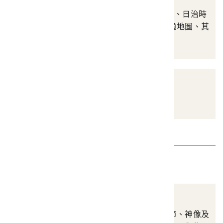
涵蓋16-19世紀單幅地圖、日治時
期主題地圖、二戰後普通地圖、其
他等
其他
其他圖書文獻類資料
器物類
宗教禮俗
涵蓋生命禮俗、歲時年節、神像及