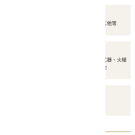
醫療衛生
涵蓋器材、藥品、其他其他等
武器防禦
涵蓋刃器、弓器、投射武器、火槍
及配件、防禦護具、其他
其他
其他器物類資料