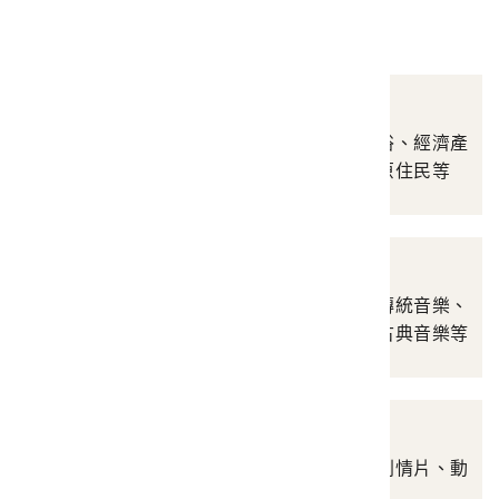
影音類
攝影資料
涵蓋自然景觀、人文風俗、經濟產
業、名勝史蹟、人物、原住民等
音樂資料
涵蓋原住民音樂、漢人傳統音樂、
民間歌謠、流行音樂、古典音樂等
錄像資料
涵蓋新聞片、紀錄片、劇情片、動
畫片、其他等