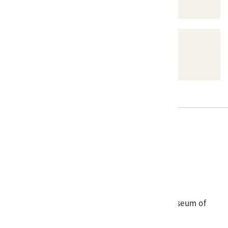
其他
其他影音類資料
電話
06-3568889
傳真
06-3564981
地址
709025 臺南市安南區長和路一段250號
國立臺灣歷史博物館 著作權所有 © National Museum of
Taiwan History. All Rights reserved.