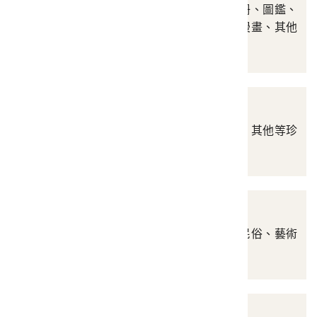
涵蓋攝影集、畢業紀念冊、圖鑑、
圖說、圖畫書、繪本、漫畫、其他
等
手稿
涵蓋信札、日記、雜記、其他等珍
貴的手稿史料
藝術圖像
涵蓋歷史圖繪、生活與民俗、藝術
創作、其他等
地圖