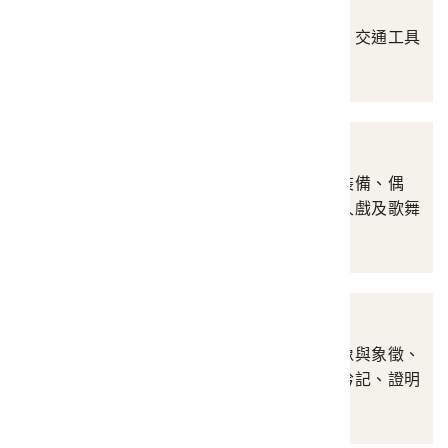
交通運輸與通訊
涵蓋車船及設備、郵票、交通工具
證照、通訊、其他等
娛樂
涵蓋樂器、藝陣與雜技裝備、偶
戲、藝陣、偶戲之外之人戲及歌舞
等
政治社教
涵蓋文宣告示、政治偶像與象徵、
徽章獎狀獎牌、官服、鈐記、證明
證件