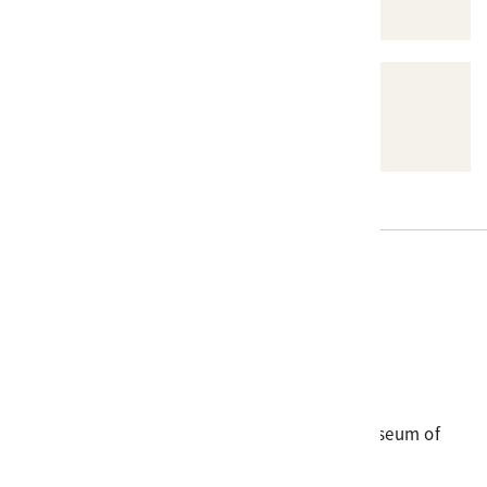
其他
其他影音類資料
電話
06-3568889
傳真
06-3564981
地址
709025 臺南市安南區長和路一段250號
國立臺灣歷史博物館 著作權所有 © National Museum of
Taiwan History. All Rights reserved.