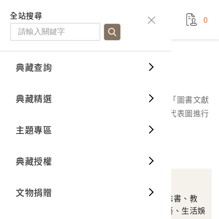
國立臺灣歷史博物館
查
全站搜尋
0
藏品檢
特色館
臺灣與
空間篇
申請說
捐贈流
Open D
典藏概
典藏查詢
分類瀏覽
典藏查詢
分類瀏
重要古
看得見
時間篇
操作指
我要捐
3D數位
典藏制
分類瀏覽
典藏精選
本區以臺史博蒐藏品分類進行分類瀏覽，包含「圖書文獻
一般古
藏品故
人間篇
開始申
常見問
電子書
文物典
類」、「器物類」及「影音類」，請點選分類代表圖進行
查詢。
主題專區
世界記
影音專
案件進
典藏網
保存維
圖書文獻類
典藏授權
熱門藏
常見問
典藏空
書籍
文物捐贈
典藏專
涵蓋政治社會、史地與誌書、教
育、宗教民俗、美術工藝、生活娛