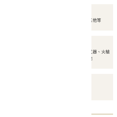
醫療衛生
涵蓋器材、藥品、其他其他等
武器防禦
涵蓋刃器、弓器、投射武器、火槍
及配件、防禦護具、其他
其他
其他器物類資料