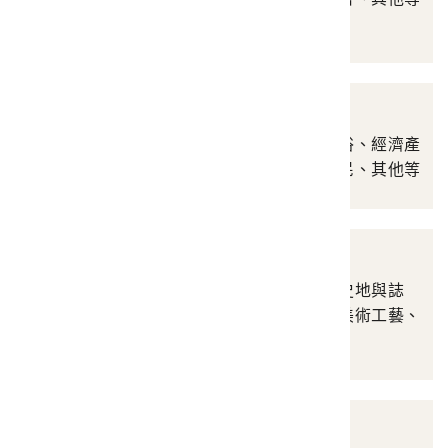
珍貴文書史料檔案
明信片
涵蓋自然景觀、人文風俗、經濟產
業、史蹟、人物、原住民、其他等
照片與相簿
涵蓋地理、政治社會、史地與誌
書、教育、宗教民俗、美術工藝、
產業等
圖像書籍