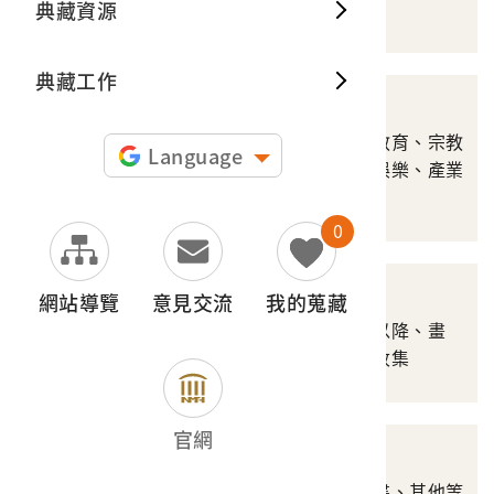
樂等
典藏資源
典藏出
典藏工作
雜誌期刊
涵蓋政治社會、史地、教育、宗教
Language
民俗、美術工藝、生活娛樂、產業
等
0
報紙
網站導覽
意見交流
我的蒐藏
涵蓋日治時期、二戰後以降、畫
報、其他類等珍貴新聞收集
官網
文書檔案
涵蓋政府文書、民間文書、其他等