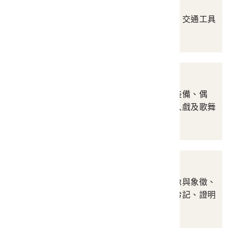
交通運輸與通訊
涵蓋車船及設備、郵票、交通工具
證照、通訊、其他等
娛樂
涵蓋樂器、藝陣與雜技裝備、偶
戲、藝陣、偶戲之外之人戲及歌舞
等
政治社教
涵蓋文宣告示、政治偶像與象徵、
徽章獎狀獎牌、官服、鈐記、證明
證件