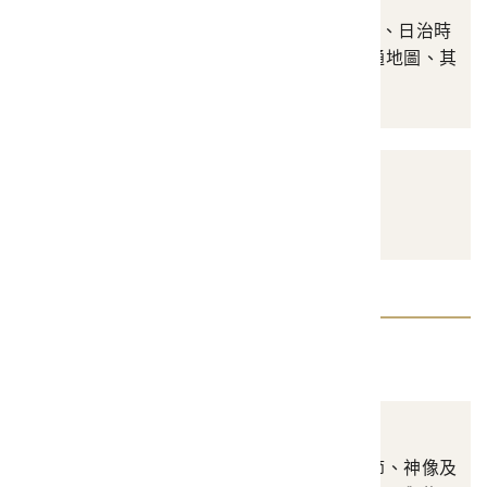
涵蓋16-19世紀單幅地圖、日治時
期主題地圖、二戰後普通地圖、其
他等
其他
其他圖書文獻類資料
器物類
宗教禮俗
涵蓋生命禮俗、歲時年節、神像及