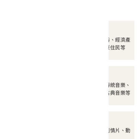
影音類
攝影資料
涵蓋自然景觀、人文風俗、經濟產
業、名勝史蹟、人物、原住民等
音樂資料
涵蓋原住民音樂、漢人傳統音樂、
民間歌謠、流行音樂、古典音樂等
錄像資料
涵蓋新聞片、紀錄片、劇情片、動
畫片、其他等