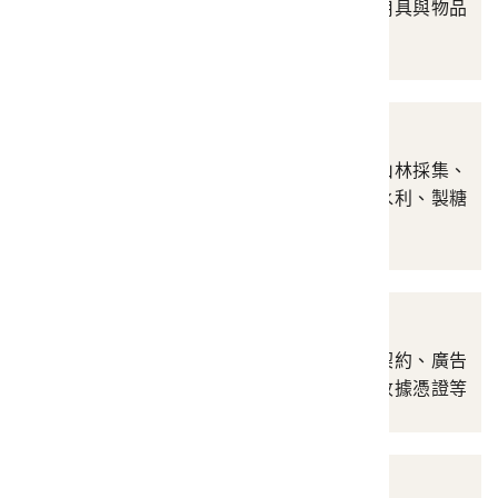
象徵物、功德畫、祭祀用具與物品
等
產業
涵蓋農業、狩獵漁撈、山林採集、
染色紡織編織、畜牧、水利、製糖
等
商業財產
涵蓋設備用具、計量、契約、廣告
與商標、貨幣、簿記、收據憑證等
生活衣飾與用品