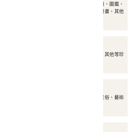
涵蓋攝影集、畢業紀念冊、圖鑑、
圖說、圖畫書、繪本、漫畫、其他
等
手稿
涵蓋信札、日記、雜記、其他等珍
貴的手稿史料
藝術圖像
涵蓋歷史圖繪、生活與民俗、藝術
創作、其他等
地圖