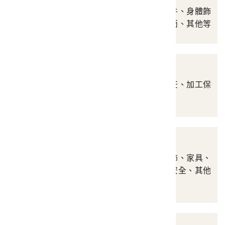
涵蓋衣裳帽履、服飾配件、身體飾
物、化粧用品、遮陽遮雨、其他等
飲食用具
涵蓋飲食用具、調理烹飪、加工保
存、模具、其他等
建築與居處空間
涵蓋建築構件、建築裝飾、家具、
照明、保暖降溫、居處安全、其他
等