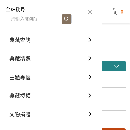
國立臺灣歷史博物館
查
全站搜尋
0
藏品檢
特色館
臺灣與
空間篇
申請說
捐贈流
Open D
典藏概
典藏查詢
藏品檢索
典藏查詢
分類瀏
重要古
看得見
時間篇
操作指
我要捐
3D數位
典藏制
藏品檢索
典藏精選
一般古
藏品故
人間篇
開始申
常見問
電子書
文物典
開啟進階搜尋
主題專區
世界記
影音專
案件進
典藏網
保存維
關鍵詞
典藏授權
熱門藏
常見問
典藏空
登錄號
文物捐贈
典藏專