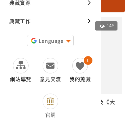
典藏資源
搜尋
典藏出
典藏工作
145
Language
0
網站導覽
意見交流
我的蒐藏
國賓戲院《新龍爭虎鬥》電影本事及《大
豪傑》廣告傳單
官網
2022.027.0120