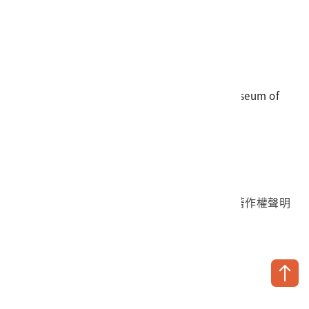
電話
06-3568889
傳真
06-3564981
地址
709025 臺南市安南區長和路一段250號
國立臺灣歷史博物館 著作權所有 © National Museum of
Taiwan History. All Rights reserved.
首頁於2023年12月更版
國立臺灣歷史博物館 Facebook 粉絲頁
國立臺灣歷史博物館 IG
國立臺灣歷史博物館 YouTube 頻道
問卷調查
個資保護
網路著作權聲明
隱私權宣告
網路安全政策