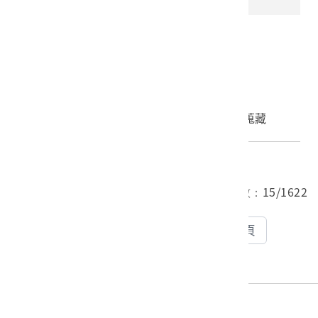
泰雅族紋面女性人像
2022.027.0047.0001
申請授權
加入蒐藏
總筆數：
12975
筆 目前頁數：
15/1622
上一頁
下一頁
15