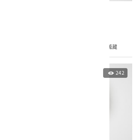
青花開光鹿紋盤
2024.005.0009
申請授權
加入蒐藏
242