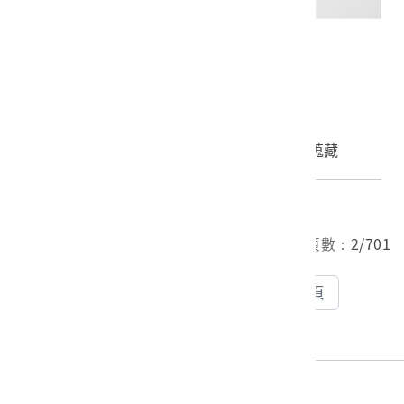
青花錦地開光草蟲紋盤
2024.005.0008
申請授權
加入蒐藏
總筆數：
5606
筆 目前頁數：
2/701
上一頁
下一頁
2