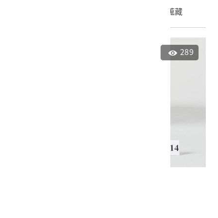
申請授權
加入蒐藏
289
青花纏枝靈芝紋碗
2024.005.0014