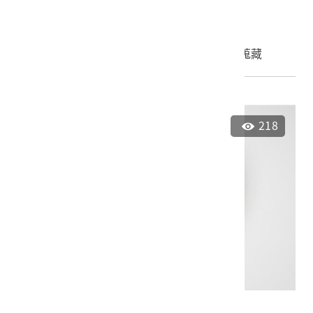
申請授權
加入蒐藏
218
青花花卉紋盤