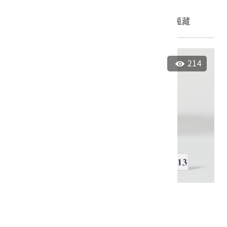
申請授權
加入蒐藏
214
青花纏枝靈芝紋碗
2024.005.0013