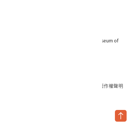
電話
06-3568889
傳真
06-3564981
地址
709025 臺南市安南區長和路一段250號
國立臺灣歷史博物館 著作權所有 © National Museum of
Taiwan History. All Rights reserved.
首頁於2023年12月更版
國立臺灣歷史博物館 Facebook 粉絲頁
國立臺灣歷史博物館 IG
國立臺灣歷史博物館 YouTube 頻道
問卷調查
個資保護
網路著作權聲明
隱私權宣告
網路安全政策