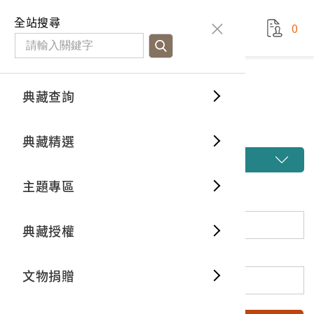
國立臺灣歷史博物館
查
全站搜尋
0
藏品檢
特色館
臺灣與
空間篇
申請說
捐贈流
Open D
典藏概
典藏查詢
藏品檢索
典藏查詢
分類瀏
重要古
看得見
時間篇
操作指
我要捐
3D數位
典藏制
藏品檢索
典藏精選
一般古
藏品故
人間篇
開始申
常見問
電子書
文物典
開啟進階搜尋
主題專區
世界記
影音專
案件進
典藏網
保存維
關鍵詞
典藏授權
熱門藏
常見問
典藏空
登錄號
文物捐贈
典藏專