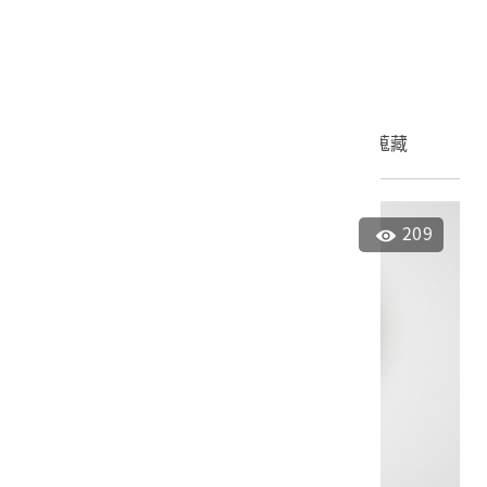
青花開光鹿紋盤
2024.005.0010
申請授權
加入蒐藏
209