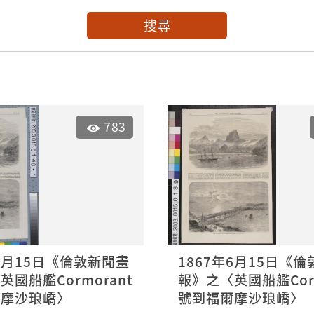
搜尋
783
年6月15日《倫敦新聞畫
1867年6月15日《
國船艦Cormorant
報》之〈英國船艦Corm
爾摩沙琅嶠〉
號到福爾摩沙琅嶠〉