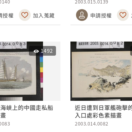
0140
2003.015.0139
請授權
加入蒐藏
申請授權
1492
沙海峽上的中國走私船
近日遭到日軍艦砲擊
描畫
入口處彩色素描畫
0083
2003.014.0082