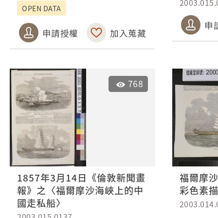
2003.015.
OPEN DATA
申
申請授權
加入蒐藏
768
1857年3月14日《倫敦新聞畫
福爾摩
報》之〈福爾摩沙海峽上的中
彩色素
國走私船〉
2003.014.
2003.015.0137