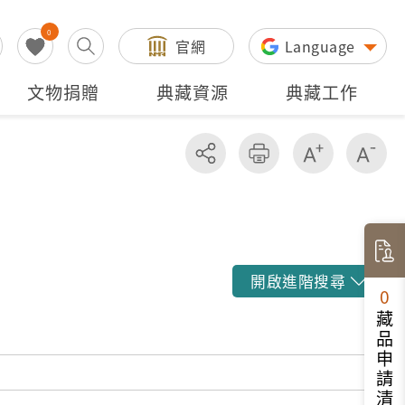
0
官網
Language
文物捐贈
典藏資源
典藏工作
分享
友善列印
增加字級
減
開啟進階搜尋
0
藏品申請清單