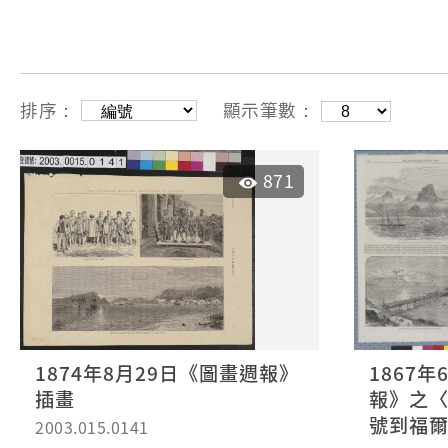
排序：
顯示筆數：
871
1874年8月29日《圖畫週報》
1867
插畫
報》之〈英
號到福
2003.015.0141