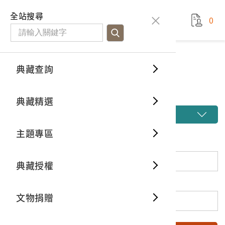
國立臺灣歷史博物館
查
全站搜尋
0
藏品檢
特色館
臺灣與
空間篇
申請說
捐贈流
Open D
典藏概
典藏查詢
藏品檢索
典藏查詢
分類瀏
重要古
看得見
時間篇
操作指
我要捐
3D數位
典藏制
藏品檢索
典藏精選
一般古
藏品故
人間篇
開始申
常見問
電子書
文物典
開啟進階搜尋
主題專區
世界記
影音專
案件進
典藏網
保存維
關鍵詞
典藏授權
熱門藏
常見問
典藏空
登錄號
文物捐贈
典藏專