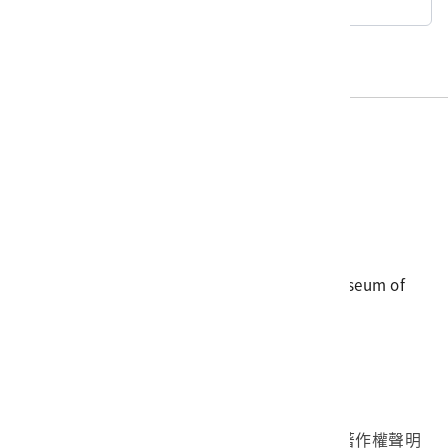
回典藏查詢
電話
06-3568889
傳真
06-3564981
地址
709025 臺南市安南區長和路一段250號
國立臺灣歷史博物館 著作權所有 © National Museum of
Taiwan History. All Rights reserved.
首頁於2023年12月更版
國立臺灣歷史博物館 Facebook 粉絲頁
國立臺灣歷史博物館 IG
國立臺灣歷史博物館 YouTube 頻道
問卷調查
個資保護
網路著作權聲明