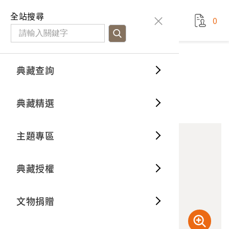
國立臺灣歷史博物館
查
全站搜尋
0
藏品檢
特色館
臺灣與
空間篇
申請說
捐贈流
Open D
典藏概
典藏查詢
藏品資料
典藏查詢
分類瀏
重要古
看得見
時間篇
操作指
我要捐
3D數位
典藏制
戇番扛廟角組
典藏精選
0
意見回饋
加入蒐藏
一般古
藏品故
人間篇
開始申
常見問
電子書
文物典
主題專區
世界記
影音專
案件進
典藏網
保存維
典藏授權
熱門藏
常見問
典藏空
文物捐贈
典藏專