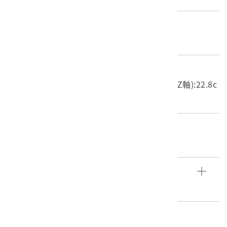
材質
木質
尺寸/重量
長度(X軸):31.6cm 寬度(Y軸):39.6cm 高度(Z軸):22.8c
m 重量:3.46kg
關鍵字
憨番
文物描述
應為廟宇中所見人物負重木雕構件。
編目者