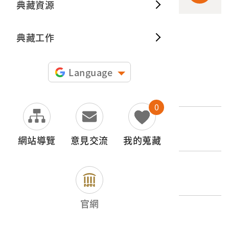
典藏資源
典藏出
典藏工作
申請授權
Language
文物名稱
戇番扛廟角組
0
登錄號
2022.027.0217.0001
網站導覽
意見交流
我的蒐藏
類別
器物類 > 建築與居處空間
官網
歷史分期
無法判斷(不明)