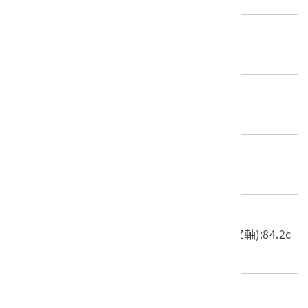
推測年份
1945～1946
年份描述
捐贈者記述
材質
木質
尺寸/重量
長度(X軸):100cm 寬度(Y軸):99.4cm 高度(Z軸):84.2c
m 重量:18kg
關鍵字