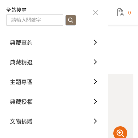
國立臺灣歷史博物館
查
全站搜尋
0
藏品檢
特色館
臺灣與
空間篇
申請說
捐贈流
Open D
典藏概
典藏查詢
藏品資料
典藏查詢
分類瀏
重要古
看得見
時間篇
操作指
我要捐
3D數位
典藏制
莊泉製作圓木桌組
典藏精選
0
意見回饋
加入蒐藏
一般古
藏品故
人間篇
開始申
常見問
電子書
文物典
主題專區
世界記
影音專
案件進
典藏網
保存維
典藏授權
熱門藏
常見問
典藏空
文物捐贈
典藏專