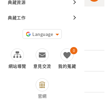
典藏資源
典藏出
典藏工作
申請授權
Language
文物名稱
莊泉製作圓木桌組
0
登錄號
2022.025.0004.0002
網站導覽
意見交流
我的蒐藏
類別
器物類 > 建築與居處空間 > 家具
官網
歷史分期
1945-1965（二戰後初期）