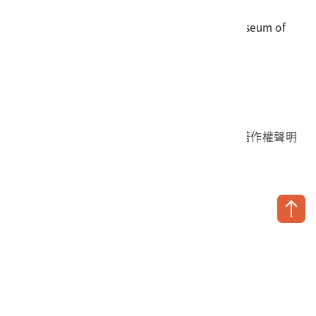
地址
709025 臺南市安南區長和路一段250號
國立臺灣歷史博物館 著作權所有 © National Museum of
Taiwan History. All Rights reserved.
首頁於2023年12月更版
國立臺灣歷史博物館 Facebook 粉絲頁
國立臺灣歷史博物館 IG
國立臺灣歷史博物館 YouTube 頻道
問卷調查
個資保護
網路著作權聲明
隱私權宣告
網路安全政策