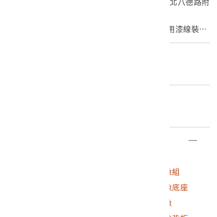
木雕彩繪孔雀明王造像為捐贈者於1980年代臺北八德路附
近佛具街所購藏的佛像。
這件東密造像的孔雀明王，雕工細膩，不同於用漆線裝飾
做出神明衣飾的表現，明王完全不上漆，只以以金漆彩繪
裝飾。孔雀明王有許多不同的形象，主要除了三面六臂的
編目者
形象，依《大孔雀明王畫像壇場儀軌》所載一面四臂的形
林孟欣
象︰「於蓮華胎上畫佛母大孔雀明王菩薩。頭向東方，白
色，著白繒輕衣，以頭冠、瓔珞、耳璫、臂釧等種種來莊
編目日期
嚴，乘金色孔雀王，結跏趺坐於白蓮華上或青蓮華上，現
2022/02/25
慈悲相。有四臂，右邊第一手執開敷蓮華，第二手持俱緣
果，左邊第一手當心，掌持吉祥菓，第二手執三、五莖孔
部件清單
雀尾。」
登錄號
文物名稱
2021.054.0011
木雕彩繪孔雀明王造像組
2021.054.0011.0001
木雕彩繪孔雀明王造像底座
2021.054.0011.0002
木雕彩繪孔雀明王造像