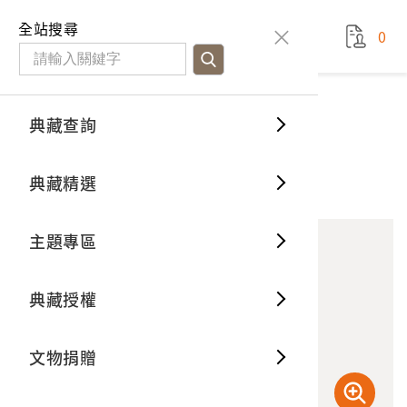
國立臺灣歷史博物館
查
全站搜尋
0
藏品檢
特色館
臺灣與
空間篇
申請說
捐贈流
Open D
典藏概
典藏查詢
藏品資料
典藏查詢
分類瀏
重要古
看得見
時間篇
操作指
我要捐
3D數位
典藏制
木雕彩繪孔雀明王造像組
典藏精選
1
意見回饋
加入蒐藏
一般古
藏品故
人間篇
開始申
常見問
電子書
文物典
主題專區
世界記
影音專
案件進
典藏網
保存維
典藏授權
熱門藏
常見問
典藏空
文物捐贈
典藏專