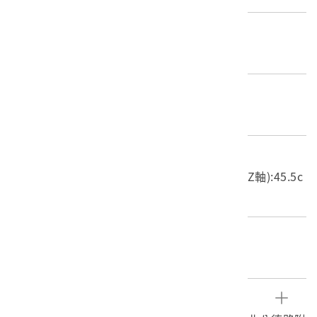
歷史分期
1965-（1965迄今）
材質
木質
尺寸/重量
長度(X軸):31.9cm 寬度(Y軸):23.1cm 高度(Z軸):45.5c
m 重量:2.06kg
關鍵字
木雕佛像、彩繪造像
文物描述