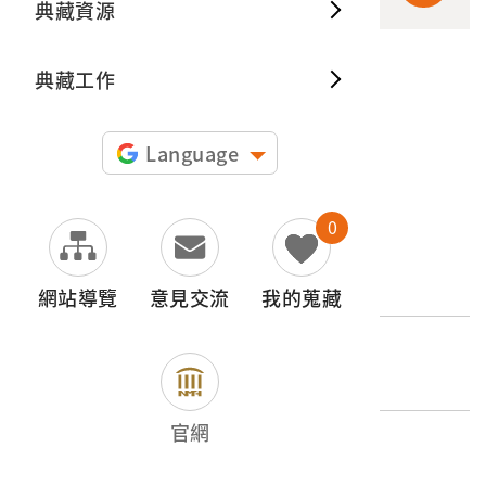
典藏資源
典藏出
典藏工作
申請授權
圖片授權聲明：
Language
0
文物名稱
木雕彩繪孔雀明王造像組
網站導覽
意見交流
我的蒐藏
登錄號
2021.054.0011
官網
類別
器物類 > 宗教禮俗 > 神像及象徵物