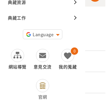
典藏資源
典藏出
典藏工作
申請授權
Language
文物名稱
針紙盒
0
登錄號
2021.022.0062.0009
網站導覽
意見交流
我的蒐藏
類別
器物類 > 生活衣飾與用品 >
官網
歷史分期
1895-1945（日本時代）