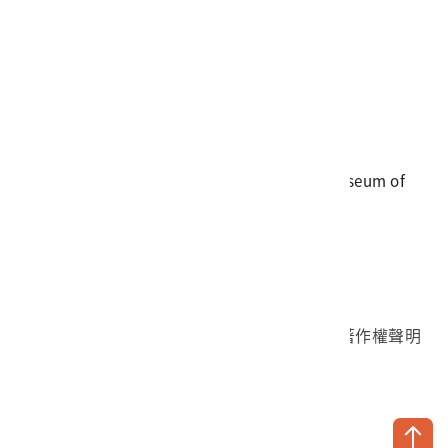
電話
06-3568889
傳真
06-3564981
地址
709025 臺南市安南區長和路一段250號
國立臺灣歷史博物館 著作權所有 © National Museum of
Taiwan History. All Rights reserved.
首頁於2023年12月更版
國立臺灣歷史博物館 Facebook 粉絲頁
國立臺灣歷史博物館 IG
國立臺灣歷史博物館 YouTube 頻道
問卷調查
個資保護
網路著作權聲明
隱私權宣告
網路安全政策