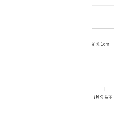
材質
紙質
尺寸/重量
長度(X軸):2.8cm 寬度(Y軸):6.1cm 高度(Z軸):0.1cm
重量:1.8g
關鍵字
針
文物描述
以紙摺疊來收納針的扁形紙盒。盒子攤開可看出其分為不
相等的三份，紙盒上有針的英文字樣。