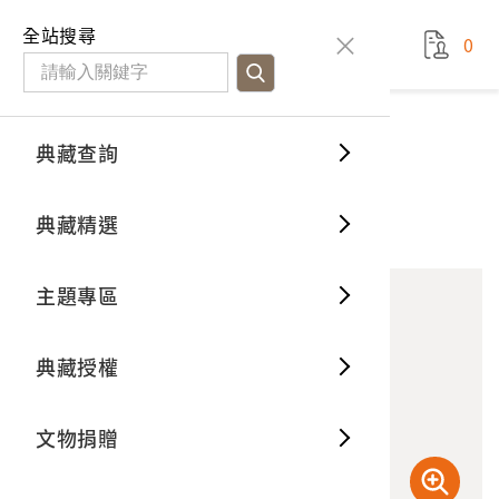
國立臺灣歷史博物館
查
全站搜尋
0
藏品檢
特色館
臺灣與
空間篇
申請說
捐贈流
Open D
典藏概
典藏查詢
藏品資料
典藏查詢
分類瀏
重要古
看得見
時間篇
操作指
我要捐
3D數位
典藏制
針紙盒
典藏精選
0
意見回饋
加入蒐藏
一般古
藏品故
人間篇
開始申
常見問
電子書
文物典
主題專區
世界記
影音專
案件進
典藏網
保存維
典藏授權
熱門藏
常見問
典藏空
文物捐贈
典藏專