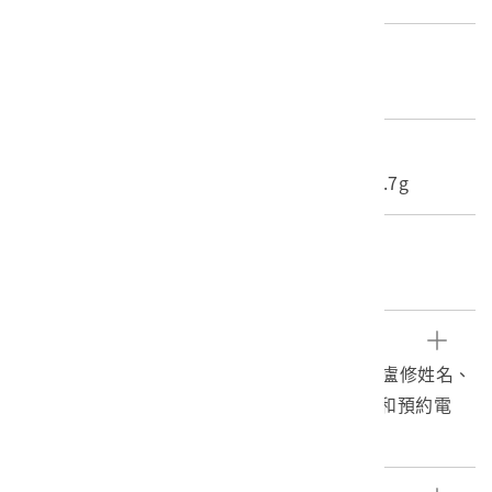
材質
紙質
尺寸/重量
長度(X軸):8.5cm 寬度(Y軸):10.6cm 重量:1.7g
關鍵字
盧修一、孫逸仙醫院、褚乃銘
文物描述
1. 本物件為孫逸仙醫院發行預約卡，上有紀錄盧修姓名、
身分證字號、預約時間、醫生。右上腹有總機和預約電
話。
2.醫療財團法人辜公亮基金會和信治癌中心醫院，簡稱和