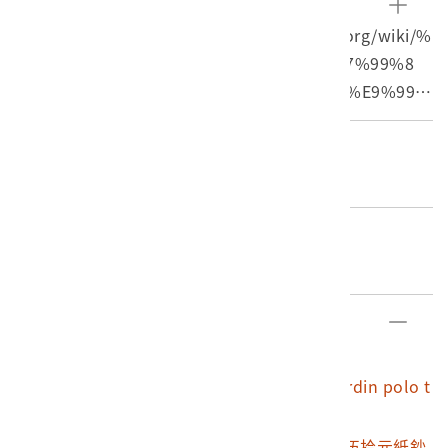
信治癌中心醫院，舊稱辜公亮基金會孫逸仙治癌中心醫
參考資料
院，由台灣的和信集團在1988年籌備成立，隸屬於集團內
和信醫院，維基百科，https://zh.wikipedia.org/wiki/%
的醫療財團法人辜公亮基金會。於1990年3月開院時，租
E5%92%8C%E4%BF%A1%E6%B2%BB%E7%99%8
用臺北市立仁愛醫院兩層樓的空間進行醫療服務，床數為
C%E4%B8%AD%E5%BF%83%E9%86%AB%E9%99%
52床；1997年8月遷至台北市北投區立德路之現址。
A2（閱覽日期：2020/12/28）
3. 褚乃銘醫生，血液與腫瘤內科部參與醫療團隊: 乳癌團
褚乃銘 醫師 Nei-Min Chu，信和醫院官網，http://offici
編目者
隊, 肺癌及食道癌團隊。
al.kfsyscc.org/physicians/Nei-Min-Chu/（閱覽日期：2
曾琬婷
020/12/28）
編目日期
2022/04/20
部件清單
登錄號
文物名稱
2021.008.0009
盧修一所有ulysse nardin polo t
eam 黑色短夾
2021.008.0009.0001
1972年台灣銀行發行伍拾元紙鈔