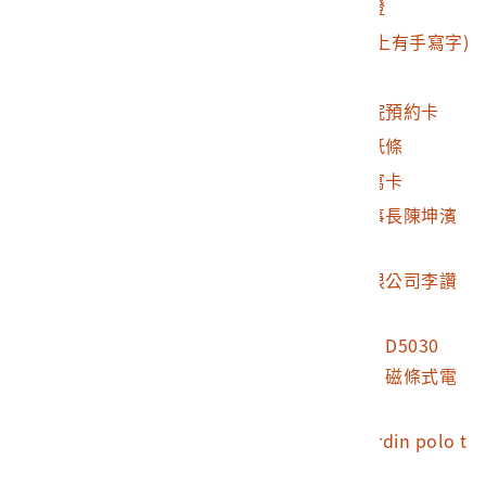
醫學院附設醫院掛號證
2021.008.0009.0011
盧修一立法委員名片(上有手寫字)
2021.008.0009.0012
盧修一立法委員名片
2021.008.0009.0013
盧修一所有孫逸仙醫院預約卡
2021.008.0009.0014
曾漢民醫生聯絡資料紙條
2021.008.0009.0015
櫻花山莊通訊電話手寫卡
2021.008.0009.0016
至鴻股份有限公司董事長陳坤濱
名片
2021.008.0009.0017
巨威辦公設備股份有限公司李讚
岳名片
2021.008.0009.0018
電信總局通話卡編號：D5030
「古早台北—台北廳」磁條式電
話卡
2021.008.0009.0019
盧修一所有ulysse nardin polo t
eam 黑色短夾