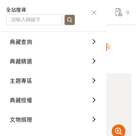
國立臺灣歷史博物館
查
全站搜尋
0
藏品檢
特色館
臺灣與
空間篇
申請說
捐贈流
Open D
典藏概
典藏查詢
藏品資料
典藏查詢
分類瀏
重要古
看得見
時間篇
操作指
我要捐
3D數位
典藏制
盧修一所有孫逸仙醫院預約卡
典藏精選
0
意見回饋
加入蒐藏
一般古
藏品故
人間篇
開始申
常見問
電子書
文物典
主題專區
世界記
影音專
案件進
典藏網
保存維
典藏授權
熱門藏
常見問
典藏空
文物捐贈
典藏專