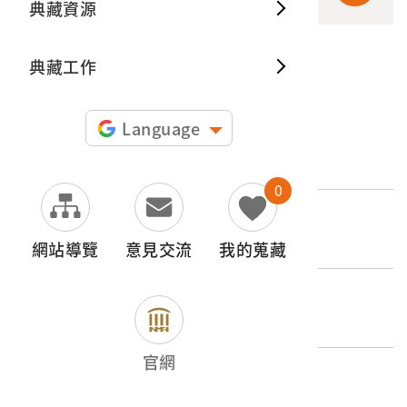
典藏資源
典藏出
典藏工作
申請授權
Language
文物名稱
盧修一所有孫逸仙醫院預約卡
0
登錄號
2021.008.0009.0013
網站導覽
意見交流
我的蒐藏
類別
器物類 > 商業財產 > 設備用具
官網
歷史分期
1965-（1965迄今）