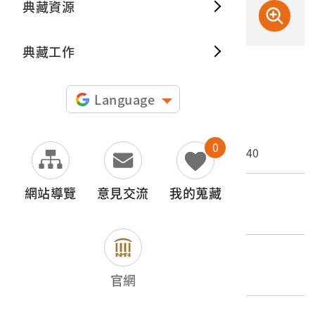
典藏資源
典藏出
典藏工作
申請授權
Language
文物名稱
0
印尼貨運行JAYA NUSANTARA EXPRESS照片40
網站導覽
意見交流
我的蒐藏
登錄號
2020.012.0001.0040
類別
圖書文獻類 > 照片與相簿 > 人文風俗
官網