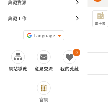
典藏資源
典藏出
典藏工作
申請授權
電子書
Language
文物名稱
《臺南名所簡介》封套
0
登錄號
2020.008.0329.0001
網站導覽
意見交流
我的蒐藏
類別
圖書文獻類 > 圖像書籍 > 其他
官網
材質
書籍