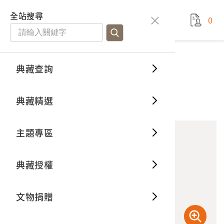
國立臺灣歷史博物館
查
全站搜尋
0
藏品檢
特色館
臺灣與
空間篇
申請說
捐贈流
Open D
典藏概
典藏查詢
藏品資料
典藏查詢
分類瀏
重要古
看得見
時間篇
操作指
我要捐
3D數位
典藏制
《臺南名所簡介》封套
典藏精選
1
意見回饋
加入蒐藏
一般古
藏品故
人間篇
開始申
常見問
電子書
文物典
主題專區
世界記
影音專
案件進
典藏網
保存維
典藏授權
熱門藏
常見問
典藏空
文物捐贈
典藏專