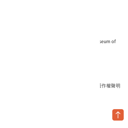
電話
06-3568889
傳真
06-3564981
地址
709025 臺南市安南區長和路一段250號
國立臺灣歷史博物館 著作權所有 © National Museum of
Taiwan History. All Rights reserved.
首頁於2023年12月更版
國立臺灣歷史博物館 Facebook 粉絲頁
國立臺灣歷史博物館 IG
國立臺灣歷史博物館 YouTube 頻道
問卷調查
個資保護
網路著作權聲明
隱私權宣告
網路安全政策