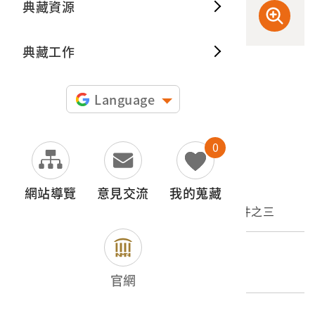
典藏資源
典藏出
典藏工作
申請授權
Language
圖片授權聲明：
0
文物名稱
網站導覽
意見交流
我的蒐藏
高雄工業職業學校228事件後解聘任用薪資文件之三
登錄號
2020.007.0062.0003
官網
類別