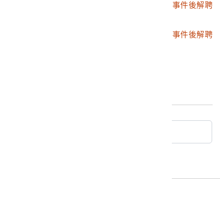
2020.007.0062.0003
高雄工業職業學校228事件後解聘
任用薪資文件之三
2020.007.0062.0004
高雄工業職業學校228事件後解聘
任用薪資文件之四
最後更新日期：
2025/06/23
回典藏查詢