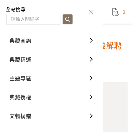
國立臺灣歷史博物館
查
全站搜尋
0
藏品檢
特色館
臺灣與
空間篇
申請說
捐贈流
Open D
典藏概
典藏查詢
藏品資料
典藏查詢
分類瀏
重要古
看得見
時間篇
操作指
我要捐
3D數位
典藏制
高雄工業職業學校228事件後解聘
任用薪資文件之三
典藏精選
一般古
藏品故
人間篇
開始申
常見問
電子書
文物典
1
意見回饋
加入蒐藏
主題專區
世界記
影音專
案件進
典藏網
保存維
典藏授權
熱門藏
常見問
典藏空
文物捐贈
典藏專