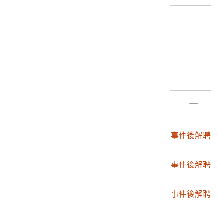
第4077號 。
牽涉事件包括校長呈省教育處簽，內容為該校庶務組組長
編目者
陳顯光於228事件期間因案身亡，相關人士遞補問題，以
黃裕元
及該校教員孫振瑞因「破壞校風行動失檢「，遭解聘停職
簽核，日期為1947年4月29日。
編目日期
2020/08/28
部件清單
登錄號
文物名稱
2020.007.0062
高雄工業職業學校228事件後解聘
任用薪資文件
2020.007.0062.0001
高雄工業職業學校228事件後解聘
任用薪資文件之一
2020.007.0062.0002
高雄工業職業學校228事件後解聘
任用薪資文件之二