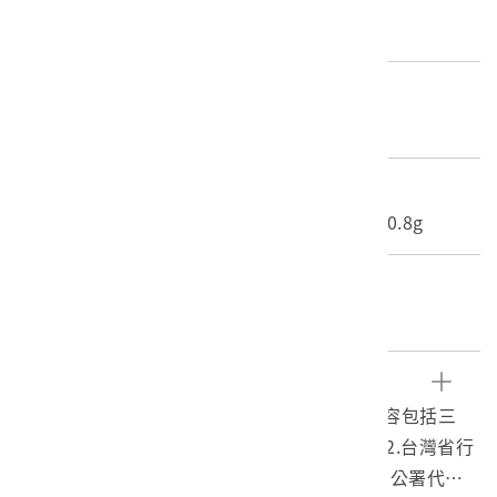
圖書文獻類 > 文書檔案 > 政府文書
材質
紙質
尺寸/重量
長度(X軸):18.3cm 寬度(Y軸):24.9cm 重量:0.8g
關鍵字
二二八事件、雄工
文物描述
臺灣省立高雄工業職業學校人事相關公文，內容包括三
件：1.台灣省立高雄工業職業學校核薪請示單 2.台灣省行
政長官公署任免人員通知書 3. 台灣省行政長官公署代電