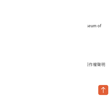
電話
06-3568889
傳真
06-3564981
地址
709025 臺南市安南區長和路一段250號
國立臺灣歷史博物館 著作權所有 © National Museum of
Taiwan History. All Rights reserved.
首頁於2023年12月更版
國立臺灣歷史博物館 Facebook 粉絲頁
國立臺灣歷史博物館 IG
國立臺灣歷史博物館 YouTube 頻道
問卷調查
個資保護
網路著作權聲明
隱私權宣告
網路安全政策