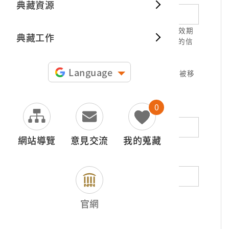
典藏資源
典藏出
1.請正確填寫以利確認信件寄達，並請於有效期
典藏工作
限( 7天 )內，完成信件驗證。凡未經您確認的信
件，本信箱將不予受理。
2.若您使用免費信箱(例如QQ、iCloud、
Language
yahoo、pchome信箱等)，本館的回信可能被移
至垃圾信件，或無法寄達，敬請留意。
0
地址（非必填）
網站導覽
意見交流
我的蒐藏
電話（非必填）
若為市內電話，請填寫區域號碼，如：02-
官網
12345678
*
內容（必填）