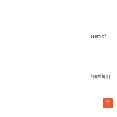
電話
06-3568889
傳真
06-3564981
地址
709025 臺南市安南區長和路一段250號
國立臺灣歷史博物館 著作權所有 © National Museum of
Taiwan History. All Rights reserved.
首頁於2023年12月更版
國立臺灣歷史博物館 Facebook 粉絲頁
國立臺灣歷史博物館 IG
國立臺灣歷史博物館 YouTube 頻道
問卷調查
個資保護
網路著作權聲明
隱私權宣告
網路安全政策