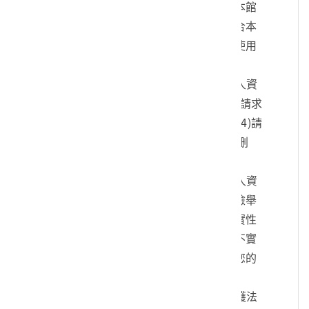
您的身份、與您進行連絡、提供您本館
各項相關服務及資訊，以及其他符合本
館組織章程所定業務等特定目的之使用
方式。
四、您可依個人資料保護法，就您的個人資
料向本館：(1)請求查詢或閱覽、(2)請求
製給複製本、(3)請求補充或更正、(4)請
求停止蒐集、處理及利用、(5)請求刪
除。
五、您可自由選擇是否提供本館您的個人資
料，但若您所提供之個人資料，經檢舉
或本館發現不足以確認您的身分真實性
或其他個人資料冒用、盜用、資料不實
等情形，本館有權暫時停止提供對您的
服務，若有不便之處敬請見諒。
六、您瞭解此一同意書符合個人資料保護法