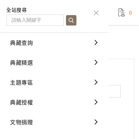
國立臺灣歷史博物館
查
全站搜尋
0
藏品檢
特色館
臺灣與
空間篇
申請說
捐贈流
Open D
典藏概
網站服務
意見交流
典藏查詢
分類瀏
重要古
看得見
時間篇
操作指
我要捐
3D數位
典藏制
意見交流
典藏精選
一般古
藏品故
人間篇
開始申
常見問
電子書
文物典
*
姓名（必填）
主題專區
世界記
影音專
案件進
典藏網
保存維
典藏授權
熱門藏
常見問
典藏空
性別：
男
女
X
不公開
文物捐贈
典藏專
*
電子郵件（必填）