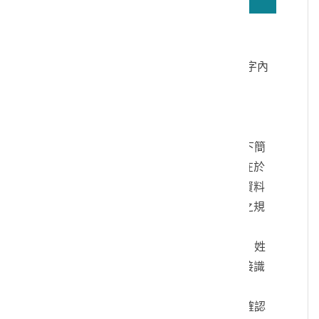
若無法正確播放驗證碼文字語音，請按
驗證碼文字連結
讀取驗證碼文字內
容
個人資料蒐集說明：
一、文化部及國立臺灣歷史博物館（以下簡
稱本館）取得您的個人資料，目的在於
本館進行相關訊息提供，您的個人資料
是受到個人資料保護法及相關法令之規
範。
二、您可依您的需要提供以下個人資料：姓
名、連絡方式或其他得以直接或間接識
別您個人之資料。
三、您同意本館以您所提供的個人資料確認