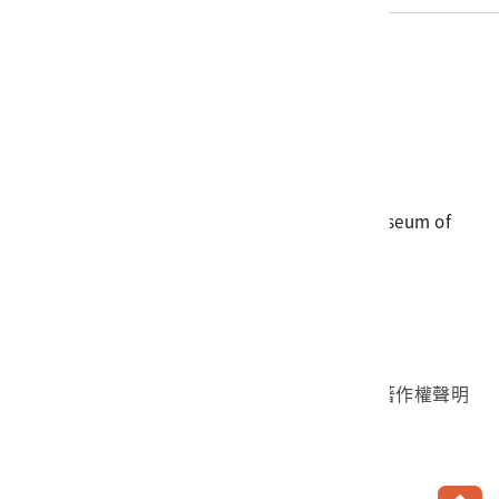
電話
06-3568889
傳真
06-3564981
地址
709025 臺南市安南區長和路一段250號
國立臺灣歷史博物館 著作權所有 © National Museum of
Taiwan History. All Rights reserved.
首頁於2023年12月更版
國立臺灣歷史博物館 Facebook 粉絲頁
國立臺灣歷史博物館 IG
國立臺灣歷史博物館 YouTube 頻道
問卷調查
個資保護
網路著作權聲明
隱私權宣告
網路安全政策