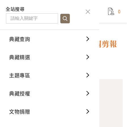
國立臺灣歷史博物館
查
全站搜尋
0
藏品檢
特色館
臺灣與
空間篇
申請說
捐贈流
Open D
典藏概
典藏查詢
藏品資料
典藏查詢
分類瀏
重要古
看得見
時間篇
操作指
我要捐
3D數位
典藏制
2003至2004年柯蔡阿李相關剪報
之信封
典藏精選
一般古
藏品故
人間篇
開始申
常見問
電子書
文物典
1
意見回饋
加入蒐藏
主題專區
世界記
影音專
案件進
典藏網
保存維
典藏授權
熱門藏
常見問
典藏空
文物捐贈
典藏專