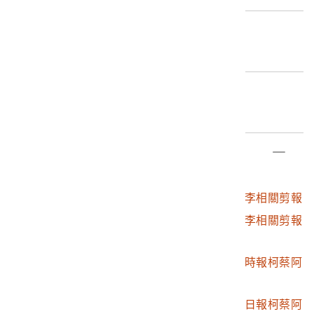
報的剪報，全數皆以柯蔡阿李的報導為主，報導內容主要
是柯蔡阿李宣布參加該年228牽手護台灣與隔年2004年3
編目者
月20日總統大選暨入聯公投一事，報導中柯蔡阿李表示將
劉維瑛
完成柯旗化對台灣民主意志，替逝世的柯旗化在明年投下
象徵性的一票，共計5張報紙，並拗折存放在信封中。
編目日期
2.柯蔡阿李女士在先生柯旗化晚年期間，媒體訪談邀約不
2020/08/25
斷， 起初的她就如同多數政治受難者一樣戒慎戒懼的抗
拒，然而一次電視節目邀約與友人的支持下柯蔡阿李開始
部件清單
嘗試突破過去的沉默，開始在媒體上發聲，期間不間斷地
登錄號
文物名稱
將報章雜誌上一切有關自己、柯旗化等政治活動的報導收
2019.024.0910
2003至2004年柯蔡阿李相關剪報
藏下來，對柯蔡阿李而言，突破沉默是對柯旗化理念最好
2019.024.0910.0001
2003至2004年柯蔡阿李相關剪報
的見證與傳遞，也是她對於已逝的丈夫的一種紀念，透過
之信封
蔡阿李這些鉅細靡遺的收藏，也印證了一位女性政治受難
2019.024.0910.0002
2003年11月30日自由時報柯蔡阿
者生命史的歷程。
李相關剪報
2019.024.0910.0003
2003年12月14日台灣日報柯蔡阿