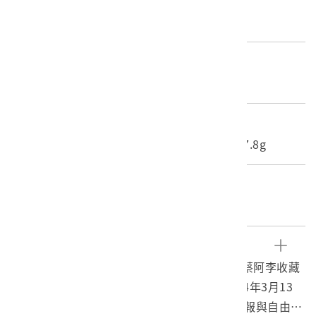
歷史分期
1965-（1965迄今）
材質
紙質
尺寸/重量
長度(X軸):22.8cm 寬度(Y軸):36cm 重量:17.8g
關鍵字
台灣日報、蔡阿李、公投入聯
文物描述
1.柯蔡阿李相關剪報資料袋之信封，內裝有柯蔡阿李收藏
從2003年11月30日、2003年12月14日、2004年3月13
日、2004年3月16日、2004年4月17日台灣日報與自由時