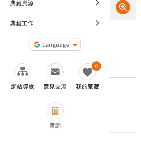
典藏資源
典藏出
典藏工作
申請授權
Language
文物名稱
0
2003至2004年柯蔡阿李相關剪報之信封
網站導覽
意見交流
我的蒐藏
登錄號
2019.024.0910.0001
類別
圖書文獻類 > 其他 > 其他
官網