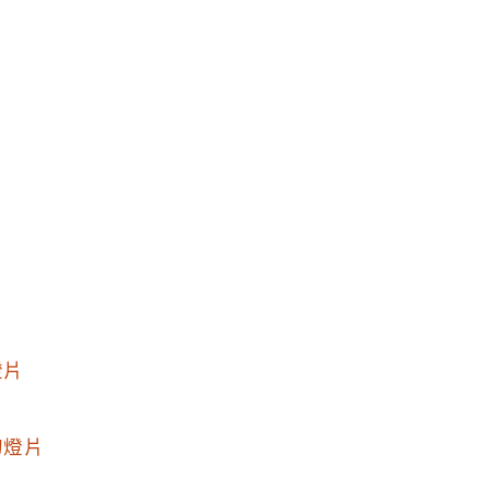
片
燈片
幻燈片