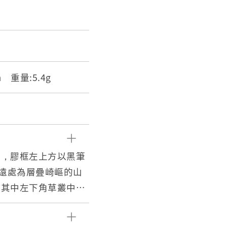
cm 重量:5.4g
邊，膠框左上方以黑筆
像遠處為層疊崎嶇的山
，其中左下角草叢中有
白及彩色。彩色正片，