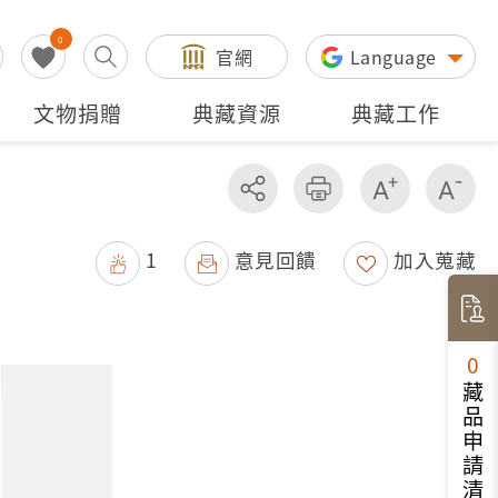
0
官網
Language
文物捐贈
典藏資源
典藏工作
分享
友善列印
增加字級
減
1
意見回饋
加入蒐藏
0
藏品申請清單