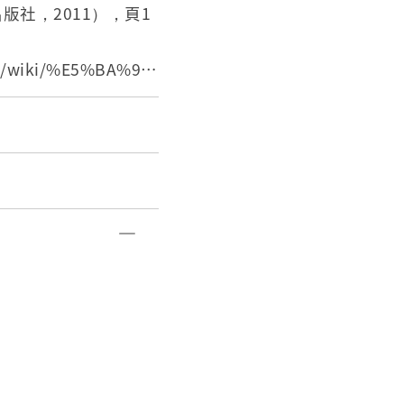
攝時的色彩。
版社，2011），頁1
/wiki/%E5%BA%9
ghtbarphotograp
016/7/29。