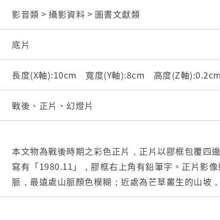
影音類 > 攝影資料 > 圖書文獻類
底片
長度(X軸):10cm 寬度(Y軸):8cm 高度(Z軸):0.2
戰後、正片、幻燈片
本文物為戰後時期之彩色正片，正片以膠框包覆四
寫有「1980.11」，膠框右上角有鉛筆字。正片影
脈，最遠處山脈顏色模糊；近處為芒草叢生的山坡
一長方形石碑傾倒。
底片可大致分成正片及負片兩種，其中又可分為黑