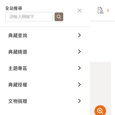
國立臺灣歷史博物館
查
全站搜尋
0
藏品檢
特色館
臺灣與
空間篇
申請說
捐贈流
Open D
典藏概
典藏查詢
藏品資料
典藏查詢
分類瀏
重要古
看得見
時間篇
操作指
我要捐
3D數位
典藏制
劉成良致劉永福信封
典藏精選
10
意見回饋
加入蒐藏
一般古
藏品故
人間篇
開始申
常見問
電子書
文物典
主題專區
世界記
影音專
案件進
典藏網
保存維
典藏授權
熱門藏
常見問
典藏空
文物捐贈
典藏專