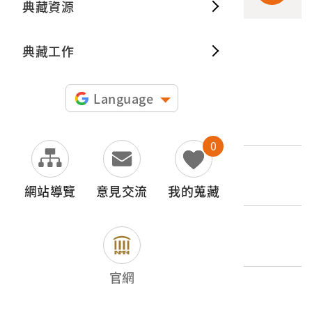
典藏資源
典藏出
典藏工作
申請授權
Language
文物名稱
劉成良致劉永福信封
0
登錄號
2014.011.0023.0001
網站導覽
意見交流
我的蒐藏
類別
圖書文獻類 > 手稿
官網
歷史分期
1875-1895（清代-光緒）