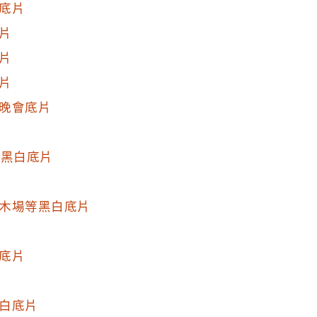
的U形切口固定。底
底片
33與影像34至36重
片
。
片
片
晚會底片
等黑白底片
木場等黑白底片
底片
白底片