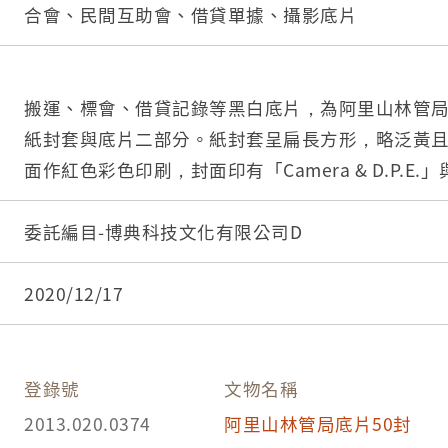
合會、民間互助會、借貸單據、攝影底片
搬運、標會、借貸記錄等黑白底片，為阿里山林管局底
紙封套與底片二部分。紙封套呈扁長方形，略泛黃
面作紅色彩色印刷，封面印有「Camera & D.P.E.
樣，右側印「照相材料」四字，封底上方印有「NO.
月、日」等字，下方印有「TONG-KI D.P.E. SERVIC
委託編目-博典科技文化有限公司D
照相材料行」之商家中英文字樣，以及地址與電話
「124」，日期「51年10月17-21日」，以及「17
2020/12/17
行李家具等」、「18/10黃雲壽□□□前在家門口講話」、
招妹標會情形」、「19.20/10黃曾招妹向人借錢
容資訊。封套採三段摺疊方式開闔，內側下半部黏
登錄號
文物名稱
底片，將底片放入後向上摺起以訂書針固定，呈信
2013.020.0374
阿里山林管局底片50封