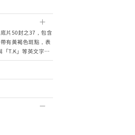
片50封之37，包含
且帶有黃褐色斑點，表
」與「T.K」等英文字
」、「MR」與「年、
E STATION」和「通記
，並以手寫標註編號
/10李袁崇利用消防車搬
「19.21/10黃曾
借條（五張）」等影像內
有一層薄膜，用來保護
封狀，開口頂端作一半