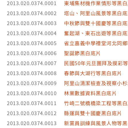
圓形凸出與一半圓形切口，下摺後可插入下半部中央
2013.020.0374.0001
東埔集材機作業情形等黑白
片共有7段，每段包含3至6張影像不等，其中影像31至
2013.020.0374.0002
塔山、阿里山風景等黑白底
疊放置，主題為搬運、標會等活動與借款單據記錄
2013.020.0374.0003
中秋節與雙十國慶等黑白底
2013.020.0374.0004
奮起湖、東石出遊等黑白底
2013.020.0374.0005
省立嘉義中學禮堂河北同鄉
2013.020.0374.0006
聖誕節黑白底片
2013.020.0374.0007
民國50年元旦團拜及摸彩
2013.020.0374.0008
春節與大湖行等黑白底片
2013.020.0374.0009
阿里山清潔檢查及視察小杉
2013.020.0374.0010
林業數據資料黑白底片
2013.020.0374.0011
竹崎二號橋橋梁工程等黑白
2013.020.0374.0012
縣運與雙十國慶黑白底片
2013.020.0374.0013
新黨員訓練與風景人物等黑