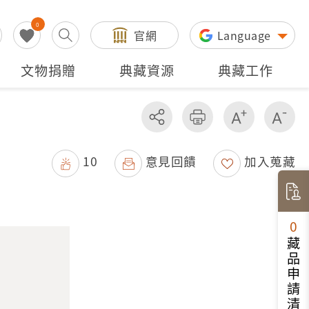
0
官網
Language
文物捐贈
典藏資源
典藏工作
分享
友善列印
增加字級
減
10
意見回饋
加入蒐藏
0
藏品申請清單