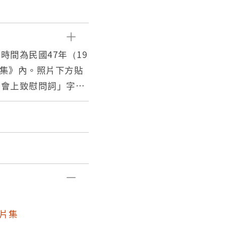
間為民國47年（19
片集》內。照片下方貼
迎會上致慰問詞」字樣
片集