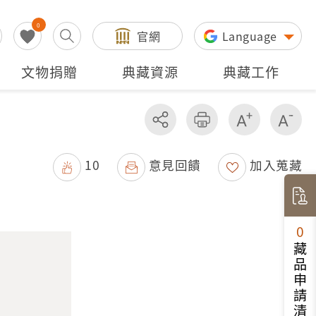
0
官網
Language
文物捐贈
典藏資源
典藏工作
分享
友善列印
增加字級
減
10
意見回饋
加入蒐藏
0
藏品申請清單