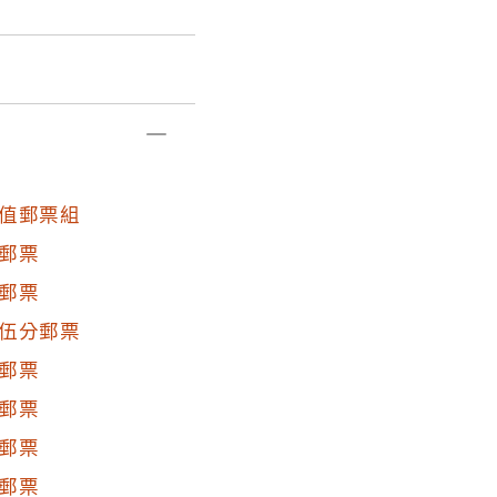
增，便將原票交由中央
式共分3次，此為第1
旁，左旁刊阿拉伯數
原刊數值。臺幣壹圓改叁
961)年12月16日停
值郵票組
郵票
郵票
伍分郵票
郵票
郵票
郵票
郵票