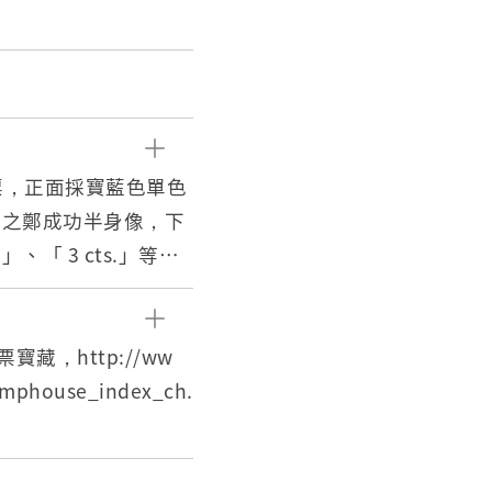
政
票，正面採寶藍色單色
服之鄭成功半身像，下
 3 cts.」等紅
紋。郵票之圖像印刷略
9.1，正式名稱為「常
藏，http://ww
1.5mm，原為大東書
amphouse_index_ch.
道林紙，無背膠，齒度
6日開始發行，鄭成功像