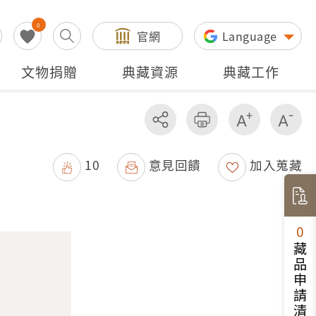
0
官網
Language
文物捐贈
典藏資源
典藏工作
分享
友善列印
增加字級
減
10
意見回饋
加入蒐藏
0
藏品申請清單