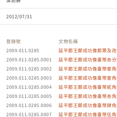
郵票發行已久，嗣後迭出新票，而低面值票需求大
葉前錦
印製廠臺北廠以特製膠版加蓋字體改值應用。加蓋格
次加蓋版本，加蓋數值為4號方體字，直列於票面右
2012/07/31
字及英文「cts.」(分)，另以4種不同之花邊蓋銷
分郵票自民國42(1953)年5月25日起發行，民國50(1
售，共發行4,497,400張。
登錄號
文物名稱
2009.011.0285
延平郡王鄭成功像郵票及改
2009.011.0285.0001
延平郡王鄭成功像臺幣叁分
2009.011.0285.0002
延平郡王鄭成功像臺幣壹角
2009.011.0285.0003
延平郡王鄭成功像臺幣壹角
2009.011.0285.0004
延平郡王鄭成功像臺幣貳角
2009.011.0285.0005
延平郡王鄭成功像臺幣叁角
2009.011.0285.0006
延平郡王鄭成功像臺幣肆角
2009.011.0285.0007
延平郡王鄭成功像臺幣伍角