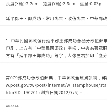
長度(X軸):2.2cm 寬度(Y軸):2.6cm 重量:0.03g
延平郡王、鄭成功、常用郵票、改值郵票、中華郵
1. 中華民國郵政發行延平郡王鄭成功像叁分改值郵
印刷，上方有「中華民國郵政」字樣，中央為著冠
方有「延平郡王鄭成功」等字，人像左右加印「叁分」、「
字，底邊原始「臺幣壹圓 100」等字上覆蓋紅色回
偏左方，四周邊緣帶齒孔，但不規則，背面空白。
2. 根據中華郵政公司之資料，本張郵票郵票編號A07
常079鄭成功像改值郵票，中華郵政全球資訊網，郵票寶
079鄭成功像改值郵票」，屬常用郵票，票幅為18x2
w.post.gov.tw/post/internet/w_stamphouse/st
局臺灣辦事處承印，以膠版印刷，用紙為60磅國產
htm?ID=190201 (瀏覽日期2012/7/5)。
為點線齒。鄭成功像郵票於民國39(1950)年6月2