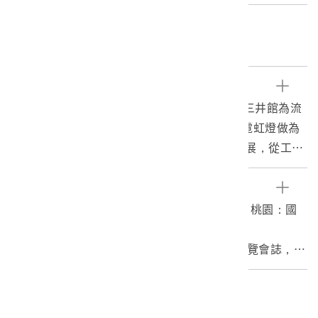
關鍵字
產業、攝影、展示、公會堂、南進政策
文物描述
1.本物件為一黑白照片，畫面左側有三井館，三井館為流
線型建築，在三井館外部以 60 尺的高塔加上霓虹燈做為
裝飾。該館展示三井集團在世界各地的產業發展，從工
業、石化原料、食品，呈現三井集團的產業實力。街道上
有許多身著不同服飾風格的人群。
參考資料
2.始政四十年紀念臺灣博覽會為西元1935年10月至11月
1.程佳惠，2001。1935年臺灣博覽會之研究。桃園：國
共50日的博覽會，舉辦地點位以臺北為主，為宣傳其統治
立中央大學歷史研究所碩士論文。
政績，及臺灣各項政策的成果，主要分為4個會場，第一
2.鹿又光雄，1939。始政四十周年紀念臺灣博覽會誌，
會場於臺北公會堂附近，第二會場於今二二八公園，第三
頁：114。臺北：臺灣博覽會。
會場於迪化街附近，第四會場於陽明山，而各地政府也各
編目者
自舉辦小規模的展覽和活動。
委託編目-社團法人臺灣歷史學會05