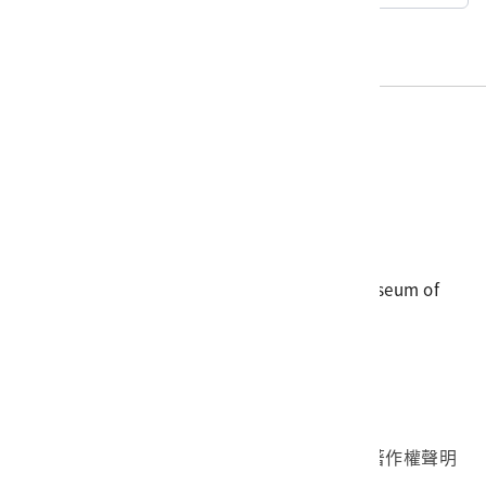
電話
06-3568889
傳真
06-3564981
地址
709025 臺南市安南區長和路一段250號
國立臺灣歷史博物館 著作權所有 © National Museum of
Taiwan History. All Rights reserved.
首頁於2023年12月更版
國立臺灣歷史博物館 Facebook 粉絲頁
國立臺灣歷史博物館 IG
國立臺灣歷史博物館 YouTube 頻道
問卷調查
個資保護
網路著作權聲明
隱私權宣告
網路安全政策