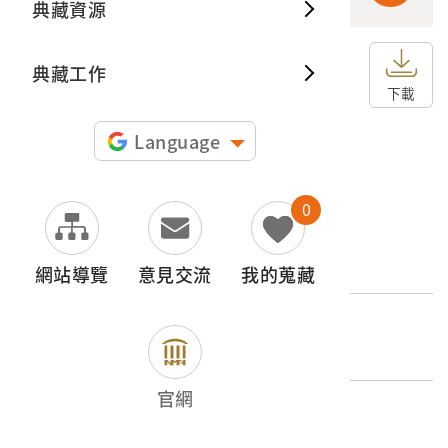
典藏資源
典藏出
典藏工作
申請授權
下載
圖片授權聲明：
Language
0
文物名稱
三井館
網站導覽
意見交流
我的蒐藏
登錄號
2006.009.1378.0028
官網
類別
圖書文獻類 > 照片與相簿 > 名勝史蹟