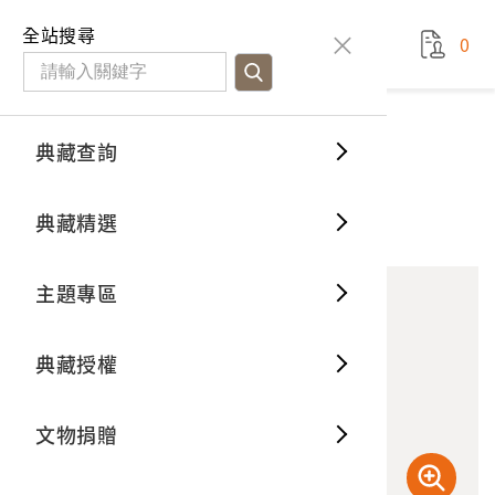
國立臺灣歷史博物館
查
全站搜尋
0
藏品檢
特色館
臺灣與
空間篇
申請說
捐贈流
Open D
典藏概
典藏查詢
藏品資料
典藏查詢
分類瀏
重要古
看得見
時間篇
操作指
我要捐
3D數位
典藏制
三井館
典藏精選
10
意見回饋
加入蒐藏
一般古
藏品故
人間篇
開始申
常見問
電子書
文物典
主題專區
世界記
影音專
案件進
典藏網
保存維
典藏授權
熱門藏
常見問
典藏空
文物捐贈
典藏專