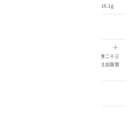
長度(X軸):58.4cm 寬度(Y軸):46.3cm 重量:16.1g
關鍵字
屏東、崁頂、新埤、南州、地形圖、臺灣堡圖
文物描述
〈崁頂〉，比例尺二萬分之一，為堡圖原圖枋寮二十三
號，臨時臺灣土地調查局調製，臺灣日日新報社出版發
行，1904年調製，1906年8月5日出版。
圖幅切割經差6分，緯差4分，覆蓋範圍為今日屏東縣崁
頂、新埤、南州一帶。地圖上方指北，比例尺有公制及日
編目者
制。
委託編目黃清琦
1898年至1904年，日人耗費6年之力在全臺除山地以外的
區域，進行土地調查、地籍測量與地形測量，完成〈二萬
編目日期
分之一堡圖〉（俗稱臺灣堡圖）計465幅，堡圖特色有
2014/04/11
二，一為其製作方式，同時結合地藉圖及地形圖之測量與