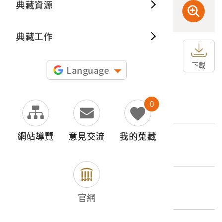
典藏資源
典藏出
典藏工作
申請授權
下載
Language
文物名稱
0
臨時臺灣土地調查局〈二萬分一堡圖－崁頂〉
網站導覽
意見交流
我的蒐藏
登錄號
2006.002.1507.0048
類別
圖書文獻類 > 地圖 > 日治時期普通地圖
官網