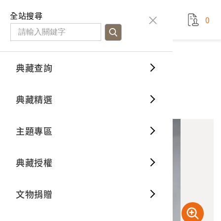
國立臺灣歷史博物館
查
全站搜尋
0
藏品檢
特色館
臺灣與
空間篇
申請說
捐贈流
Open D
典藏概
典藏查詢
藏品資料
典藏查詢
分類瀏
重要古
看得見
時間篇
操作指
我要捐
3D數位
典藏制
排灣族佩刀
典藏精選
10
意見回饋
加入蒐藏
一般古
藏品故
人間篇
開始申
常見問
電子書
文物典
主題專區
世界記
影音專
案件進
典藏網
保存維
典藏授權
熱門藏
常見問
典藏空
文物捐贈
典藏專