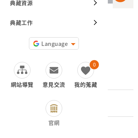
典藏資源
典藏出
典藏工作
申請授權
圖片授權聲明：
Language
0
文物名稱
排灣族佩刀
網站導覽
意見交流
我的蒐藏
登錄號
2004.028.1365
官網
類別
器物類 > 武器防禦 > 刃器