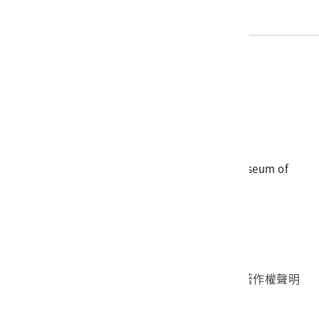
電話
06-3568889
傳真
06-3564981
地址
709025 臺南市安南區長和路一段250號
國立臺灣歷史博物館 著作權所有 © National Museum of
Taiwan History. All Rights reserved.
首頁於2023年12月更版
國立臺灣歷史博物館 Facebook 粉絲頁
國立臺灣歷史博物館 IG
國立臺灣歷史博物館 YouTube 頻道
問卷調查
個資保護
網路著作權聲明
隱私權宣告
網路安全政策