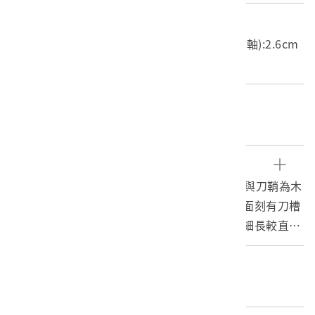
尺寸/重量
長度(X軸):68.3cm 寬度(Y軸):8.4cm 高度(Z軸):2.6cm
重量:808g
關鍵字
臺灣原住民族、排灣族、刀、鐵、武器、木雕
文物描述
1. 本件藏品為排灣族佩刀。刀身為鐵製，刀柄與刀鞘為木
製同時塗以深棕色漆。刀鞘為單面形制，另一面刻有刀槽
並有鐵線壓條及鐵片，本刀為單刃形制，刀身細長較直，
刀尖向刀背呈一斜切面。刀柄刻有相對人像紋，刀鞘成蛇
身狀，刀尖處狀如蛇首，中段至刀尖處釘有對立人像紋鐵
編目者
片，可見排灣族對於祖先以及百步蛇的敬仰。刀鞘靠近刀
委託編目-博典科技文化有限公司
柄處有穿孔，其中孔洞已有穿入麻繩綁帶。由於年代久，